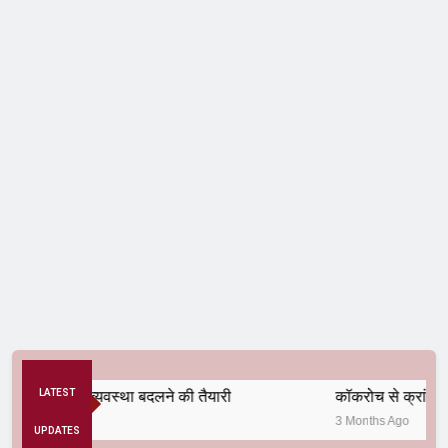
े अनैतिक व्यवस्था बदलने की तैयारी
LATEST
कॉकरोच से क्रांति तक
3 Months Ago
UPDATES