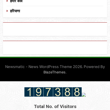
हमारे कवि
हरियाणा
Newsmatic - News WordPress Theme 2026. Powered By
.
BlazeThemes
Total No. of Visitors