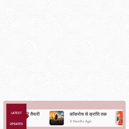
था बदलने की तैयारी
LATEST
कॉकरोच से क्रांति तक
द
3 Months Ago
6
UPDATES