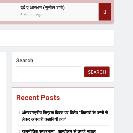
दर्द ए आरक्षण (सुनील शर्मा)
6 Months Ago
 — असरानी को भावभीनी श्रद्धांजलि
Search
SEARCH
Recent Posts
ल आयोजन
अंतरराष्ट्रीय मित्रता दिवस पर विशेष “किताबों के पन्नों से
लेकर अनकही कहानियों तक”
राजनीतिक सफरनामा : आन्दोलन से उपजे सवाल