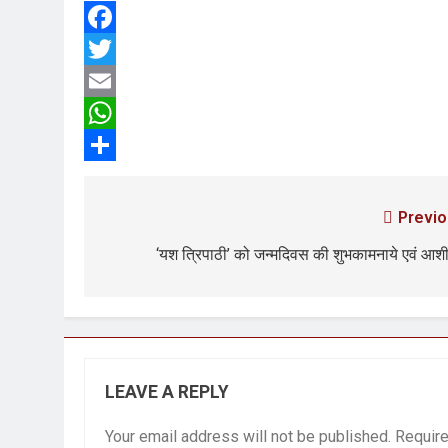
3 Years Ago
Facebook
4 Days Ago
पेपर लीक पर गैर-भाज
Twitter
5 Days Ago
Email
कॉकरोच आंदोलन: गां
WhatsApp
5 Days Ago
Share
Previo
‘यश त्रिपाठी’ को जन्मदिवस की शुभकामनाये एवं आशीर
LEAVE A REPLY
Your email address will not be published.
Require