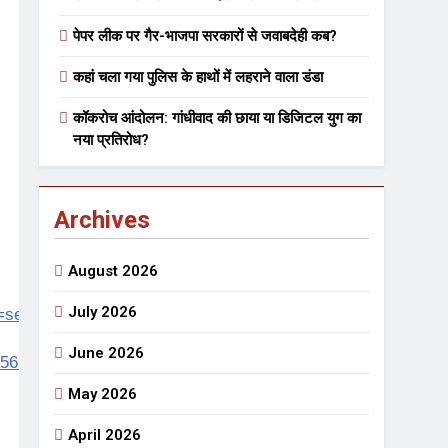
पेपर लीक पर गैर-भाजपा सरकारों से जवाबदेही कब?
 मे तत्पर दानवीर परिवार
कहां चला गया पुलिस के हाथों में लहराने वाला डंडा
go
कॉकरोच आंदोलन: गांधीवाद की छाया या डिजिटल युग का
नया प्रतिरोध?
Archives
ेतु संपर्क करें
August 2026
July 2026
search&otracker1=search&fm=SEARCH&iid=c62ea48f-
June 2026
56144ce5f3b
्पण
डॉक्टर सरोजिनी प्रीतम कहिन
May 2026
3 Years Ago
्सव का भव्य आयोजन
April 2026