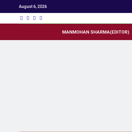
August 6, 2026
Utk
Latest News
MANMOHAN SHARMA(EDITOR)