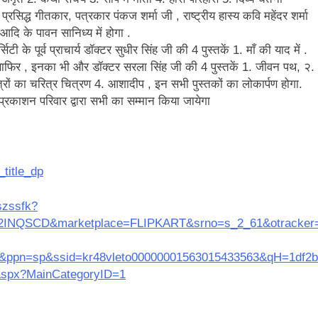
्रसिद्ध गीतकार, पत्रकार पंकज शर्मा जी , राष्ट्रीय हास्य कवि महेंदर शर्मा
न’ (सम्पादकीय)
अबकी बार हुए न पार
आदि के पावन सानिध्य में होगा .
2 Years Ago
े पूर्व प्राचार्य डॉक्टर सुधीर सिंह जी की 4 पुस्तकें 1. माँ की याद में .
न को मिला बेस्ट वालंटियर अवॉर्ड–लाल बिहारी लाल
समाज सेवा
ाफिर , इनका भी और डॉक्टर सरला सिंह जी की 4 पुस्तकें 1. जीवन पथ, २.
2 Years A
त्रों का चरित्र चित्रण 4. आशादीप , इन सभी पुस्तकों का लोकार्पण होगा.
ा दिवस “ की बहुत बहुत बधाई
भारत रत्न जननायक कर्पूरी ठाकुर
प्रकाशन परिवार द्वारा सभी का सम्मान किया जायेगा
3 Years Ago
– मनमोहन शर्मा ‘शरण’ (सम्पादकीय )
0-18 फरवरी) में अनुराधा प्रकाशन के स्टाल पर अपनी पुस्तक को प्रदर्शित/विमोचन ह
title_dp
 हिंदी भाषा की स्वीकृति
मत बहाओ खून
szssfk?
3 Years Ago
2INQSCD&marketplace=FLIPKART&srno=s_2_61&otracker=
्पादकीय : इंडिया / भारत , जी-20 में ‘भार-त’ का चमका सितारा
&ppn=sp&ssid=kr48vleto00000001563015433563&qH=1df2b
 आर हरि कुमार ने किया अनुराधा प्रकाशन की पुस्तकों एवं ‘उत्कर्ष मेल’ का लोकार
aspx?MainCategoryID=1
े भव्यभाल पर एक सुरम्य तिलकहैं
श्री हनुमानजी का जन्म महोत