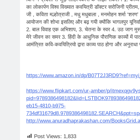
2 Years Ago
का लोकार्पण विश्व विख्यात कवयित्री डॉक्टर सरोजिनी प्रीतम, प
कितना बदल गया इंसा
जी , कविता मल्होत्राजी , मधु मधुबाला , मनमोहन शर्मा ‘शरण’ 
2 Years Ago
आयोजन की शोभा इसलिए और बढ़ गयी क्योंकि भागलपुर यूनिवर्सिटी क
दिल्ली की फ़िरदौस ख़ा
2. बाल विवाह एक अभिशाप, 3. चेतना के स्वर 4. उठ जाग मुस
2 Years Ago
मेरे जीवन का समर 3. हिंदी के आधुनिक पौराणिक काव्यों में पा
“अंतर्राष्ट्रीय महिल
आमंत्रित कवि-कवयित्रियो द्वारा काव्य पाठ होगा और अनुराधा 
2 Years Ago
राम नाम लो प्रेम से 
3 Years Ago
विश्व पुस्तक मेले (1
https://www.amazon.in/dp/B07T2J3RD9?ref=myi_
3 Years Ago
२१वीं सदी में विश्व में
https://www.flipkart.com/ur-amber/p/itmexqgv9y
3 Years Ago
pid=9789386498182&lid=LSTBOK978938649818
सम
eb15-4810-b975-
3 Years Ago
734df31679d8.9789386498182.SEARCH&ppt=sp
नोसेना प्रमुख एडमिरल
http://www.anuradhaprakashan.com/BooksGrid.
3 Years Ago
डॉ. अम्बेडकर भारत क
Post Views:
1,833