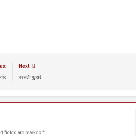
3 Years Ago
अंतरराष्ट्रीय मित्रता दिवस पर विशेष “किताबों के पन्नों से लेकर अनकही कहानियों तक”
पा सरकारों से जवाबदेही कब?
कहां चला गया पुलिस के हाथों में
5 Days Ago
धीवाद की छाया या डिजिटल युग का नया प्रतिरोध?
संस्मरण : ग
5 Days Ago
us:
Next:
्वाद
बरसती फुहारें
d fields are marked
*