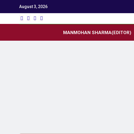
August 3, 2026
Utk
Latest News
MANMOHAN SHARMA(EDITOR)