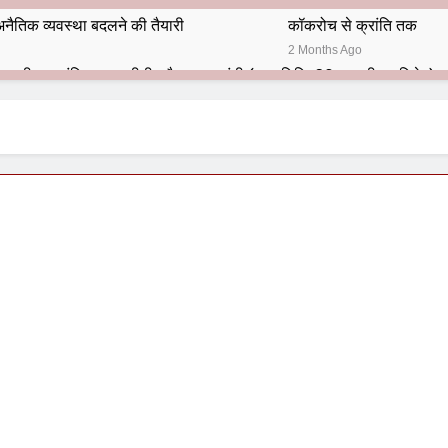
नैतिक व्यवस्था बदलने की तैयारी
कॉकरोच से क्रांति तक
2 Months Ago
भारतीय राजनीति में आज भी प्रासांगिक एव अद्वीतीय है महात्मा गांधी (पुण्य तिथि-30 जनवरी पर विशेष)
हार का शताब्दी समारोह
अलविदा “अंग्रेज़ों के ज़माने के जेलर”
10 Months Ago
 बंदा सिंह बहादुर की स्मृति में स्मारक निर्माण की दिशा में बढ़ते कदम
श से पूर्व यह’ ऑपरेशन सिन्दूर’ रुकेगा नहीं : मनमोहन शर्मा ‘शरण’ (संपादक)
ं 9 आतंकी ठिकानों पर भारत ने की एयर स्ट्राइक (ऑपरेशन सिन्दूर)
ण समाज समन्वय समिति के व्दारा‌ ‘राष्ट्रीय प्रबुद्ध ब्राह्मण‌ महासम्मेलन‌’ का सफ
ता विलियम्स: एक ऐतिहासिक वापसी
दिल्ली द्वारा ‘पुस्तक लोकार्पण, काव्य गोष्ठी एवं सम्मान समारोह’ का भव्य आयोजन