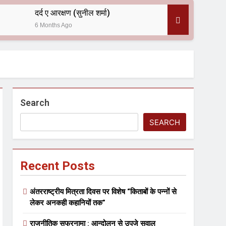
दर्द ए आरक्षण (सुनील शर्मा)
6 Months Ago
 — असरानी को भावभीनी श्रद्धांजलि
Search
SEARCH
Recent Posts
ल आयोजन
अंतरराष्ट्रीय मित्रता दिवस पर विशेष “किताबों के पन्नों से
लेकर अनकही कहानियों तक”
राजनीतिक सफरनामा : आन्दोलन से उपजे सवाल