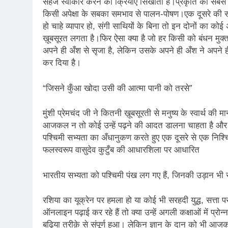
सहज स्वीकार करने की क्रियाएँ सिखाता है।प्रकृति का सबसे 
2 Years Ago
कितना बदल गया इंसा
किसी अपेक्षा के सबका समभाव से पालन-पोषण।एक दूसरे की स
हो चाहे व्यापार हो, संगी साथियों के बिना तो इन दोनों का क
2 Years Ago
ख़ूबसूरत लगता है।फिर ऐसा क्या है जो हर किसी को बंधन मुक्त ह
दिल्ली की फ़िरदौस ख़ा
अपने ही अँश से सृजा है, लेकिन उसके अपने ही अँश ने अपने ही स्व
2 Years Ago
कर दिया है।
“अंतर्राष्ट्रीय महिल
2 Years Ago
“जिसने कुँआ खोदा उसी की आत्मा पानी को तरसे”
राम नाम लो प्रेम से 
3 Years Ago
मुंशी प्रेमचंद जी ने कितनी ख़ूबसूरती से मनुष्य के स्वार्थ
विश्व पुस्तक मेले (1
आजकल न तो कोई उन्हें पढ़ने की आदत डालना चाहता है और 
3 Years Ago
पश्चिमी सभ्यता का अँधानुकण करते हुए एक दूसरे से एक निश्
२१वीं सदी में विश्व में
फलस्वरूप वासुदेव कुटुँब की आधारशिला पर आधारित
3 Years Ago
सम
भारतीय सभ्यता को पश्चिमी पंख लग गए हैं, जिनकी उड़ान भी 
3 Years Ago
नोसेना प्रमुख एडमिरल
रशिया का यूक्रेन पर हमला हो या कोई भी सरहदी युद्ध, सत्ता 
3 Years Ago
ऑनलाइन पढ़ाई कर रहे हैं तो क्या उन्हें अगली कक्षाओं में प्र
डॉ. अम्बेडकर भारत क
बढ़िया तरीक़े से संपूर्ण हुआ। लेकिन ज्ञान के दान को भी आ