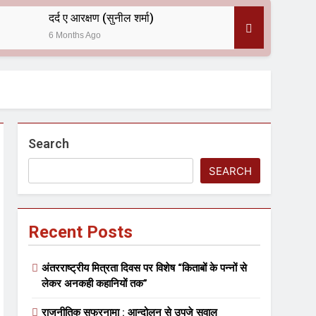
दर्द ए आरक्षण (सुनील शर्मा)
6 Months Ago
 — असरानी को भावभीनी श्रद्धांजलि
Search
SEARCH
Recent Posts
ल आयोजन
अंतरराष्ट्रीय मित्रता दिवस पर विशेष “किताबों के पन्नों से
लेकर अनकही कहानियों तक”
राजनीतिक सफरनामा : आन्दोलन से उपजे सवाल