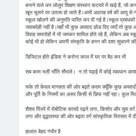
3 Years Ago
बनाने वाले धन लोलुप शिक्षण संस्थान कटघरे में खड़े हैं, जो 
खून चूसने पर उतारू हो जाते हैं।अभी अठारह वर्ष की आयु से नीच
5 Days Ago
स्कूल खोलने की अनुमति पारित कर दी गई है।स्कूल प्रबंधक
पेपर लीक पर गैर-भाज
जवाबदेही नहीं है।यहाँ भी कुछ अपवाद छोड दिए जाएँ तो कुछ अभ
6 Days Ago
विवाह समारोहों में भी जमकर शामिल होते रहे हैं, लेकिन अब स
कॉकरोच आंदोलन: गां
कोई भी हो लेकिन अपनी संस्कृति के हनन की दशा सुधारने की
6 Days Ago
डिजिटल होते इंडिया ने करोना काल में घर पर बैठ कर भी
सब काम भली भाँति सँभाले। न तो पढ़ाई में कोई व्यवधान आ
रूके तो केवल मानवता की ओर बढ़ते कदम क्यूँकि कुछ अपवादों क
और पूर्ति के नियमों का असर किसी से छिपा नहीं रहा। कुल म
शैशव पिंजरे में रोबोटिक कायदे पढ़ने लगा, किशोर और युवा वर्ग ह
लगा और वृद्धावस्था की ओर बढ़ता वर्ग सांस्कृतिक विरासत में
हालात बेहद गंभीर है