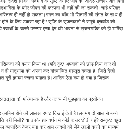
बड़ा संदेश है बिना भेदभाव के सृष्टि के हर जीव का आदर-सत्कार और बिना
न’ (सम्पादकीय)
अबकी बार हुए न पार
हभागिता के बग़ैर जीवन की कल्पना भी नहीं की जा सकती।चाहे परिवार
ोई अस्तित्व ही नहीं हो सकता।गगन का चाँद भी सितारों की संगत के साथ ही
2 Years Ago
ोने के लिए उकसा रहा है? सृष्टि के सृजनकर्ता ने समूचे ब्रह्मांड को
न को मिला बेस्ट वालंटियर अवॉर्ड–लाल बिहारी लाल
समाज सेवा
ार्थों के चलते परस्पर ईर्ष्या-द्वेष की भावना से सृजनशक्ति को ही शर्मिंदा
2 Years A
ा दिवस “ की बहुत बहुत बधाई
भारत रत्न जननायक कर्पूरी ठाकुर
3 Years Ago
– मनमोहन शर्मा ‘शरण’ (सम्पादकीय )
 की मानसिकता को बयान किया था।यदि कुछ अपवादों को छोड़ दिया जाए तो
0-18 फरवरी) में अनुराधा प्रकाशन के स्टाल पर अपनी पुस्तक को प्रदर्शित/विमोचन ह
न ही मातृभाषा को अपना कर गौरवान्वित महसूस करता है।जिसे देखो
चित दूरी क़ायम रखना चाहता है।आख़िर ऐसा क्या हो गया है जिसके
 हिंदी भाषा की स्वीकृति
मत बहाओ खून
3 Years Ago
्पादकीय : इंडिया / भारत , जी-20 में ‘भार-त’ का चमका सितारा
स्वतंत्रता की परिचायक है और गंतव्य भी फूहड़ता का प्रतीक।
 आर हरि कुमार ने किया अनुराधा प्रकाशन की पुस्तकों एवं ‘उत्कर्ष मेल’ का लोकार
पर क़ाबिज़ होने की लालसा स्पष्ट दिखाई देती है।लगभग दो साल से बच्चे
ोन्नति नहीं मिली? या उनके ज्ञानवर्धन में कोई कसर छोड़ी गई? सबकुछ बहुत
े भव्यभाल पर एक सुरम्य तिलकहैं
श्री हनुमानजी का जन्म महोत
जकल व्यापारिक केंद्र बना कर आम आदमी की जेबें ख़ाली करने का माध्यम