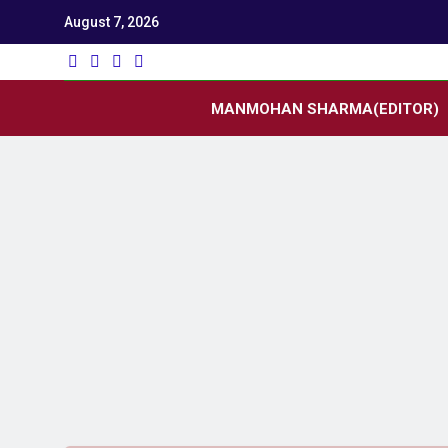
August 7, 2026
Utk
Latest News
MANMOHAN SHARMA(EDITOR)