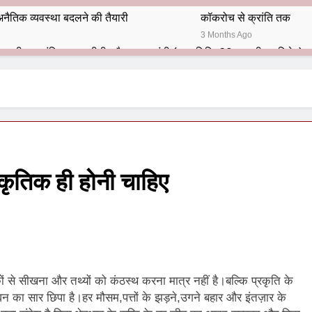
नैतिक व्यवस्था बदलने की तैयारी
कॉकरोच से क्रांति तक
3 Months Ago
भारतीय राजनीति में आज भी प्रासांगिक एव अद्वीतीय है महात्मा गांधी (पुण्य तिथि-30 जनवरी पर विशेष)
हार का शताब्दी समारोह
अलविदा “अंग्रेज़ों के ज़माने के जेलर”
10 Months Ago
 बंदा सिंह बहादुर की स्मृति में स्मारक निर्माण की दिशा में बढ़ते कदम
श से पूर्व यह’ ऑपरेशन सिन्दूर’ रुकेगा नहीं : मनमोहन शर्मा ‘शरण’ (संपादक)
ाकृतिक ही होनी चाहिए
ं 9 आतंकी ठिकानों पर भारत ने की एयर स्ट्राइक (ऑपरेशन सिन्दूर)
ण समाज समन्वय समिति के व्दारा‌ ‘राष्ट्रीय प्रबुद्ध ब्राह्मण‌ महासम्मेलन‌’ का सफ
ता विलियम्स: एक ऐतिहासिक वापसी
कों से सीखना और तथ्यों को कंठस्थ करना मात्र नहीं है।बल्कि प्रकृति के
दिल्ली द्वारा ‘पुस्तक लोकार्पण, काव्य गोष्ठी एवं सम्मान समारोह’ का भव्य आयोजन
का सार छिपा है।हर मौसम,पत्तों के झड़ने,उगने बहार और इंतज़ार के