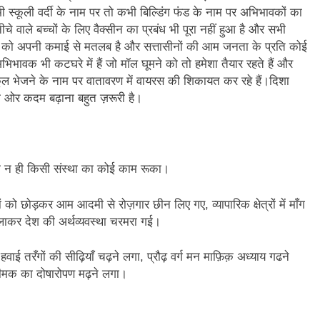
3 Years Ago
कभी स्कूली वर्दी के नाम पर तो कभी बिल्डिंग फंड के नाम पर अभिभावकों का
अंतरराष्ट्रीय मित्रता दिवस पर विशेष “किताबों के पन्नों से लेकर अनकही कहानियों तक”
े वाले बच्चों के लिए वैक्सीन का प्रबंध भी पूरा नहीं हुआ है और सभी
ों को अपनी कमाई से मतलब है और सत्तासीनों की आम जनता के प्रति कोई
पा सरकारों से जवाबदेही कब?
कहां चला गया पुलिस के हाथों में
िभावक भी कटघरे में हैं जो मॉल घूमने को तो हमेशा तैयार रहते हैं और
6 Days Ago
्कूल भेजने के नाम पर वातावरण में वायरस की शिकायत कर रहे हैं।दिशा
धीवाद की छाया या डिजिटल युग का नया प्रतिरोध?
संस्मरण : ग
 ओर कदम बढ़ाना बहुत ज़रूरी है।
6 Days Ago
या न ही किसी संस्था का कोई काम रूका।
ो छोड़कर आम आदमी से रोज़गार छीन लिए गए, व्यापारिक क्षेत्रों में माँग
िलाकर देश की अर्थव्यवस्था चरमरा गई।
वाई तरँगों की सीढ़ियाँ चढ़ने लगा, प्रौढ़ वर्ग मन माफ़िक़ अध्याय गढने
 दीमक का दोषारोपण मढ़ने लगा।