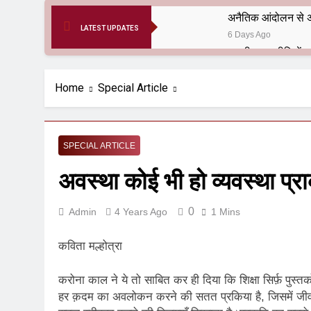
अनैतिक आंदोलन से अ
LATEST UPDATES
6 Days Ago
6 Months Ago
आर्य समाज मधुबनी बि
Home
Special Article
9 Months Ago
हरियाणा सरकार के बाबा
1 Year Ago
SPECIAL ARTICLE
आतंकवाद के जड़मूल ना
अवस्था कोई भी हो व्यवस्था प्र
1 Year Ago
पाकिस्तान और PoK मे
1 Year Ago
0
Admin
4 Years Ago
1 Mins
श्री चौरासिया ब्राह्म
1 Year Ago
कविता मल्होत्रा
धरती पर लौटीं सुनी
1 Year Ago
करोना काल ने ये तो साबित कर ही दिया कि शिक्षा सिर्फ़ पुस्त
अनुराधा प्रकाशन, नई 
हर क़दम का अवलोकन करने की सतत प्रकिया है, जिसमें जीवन 