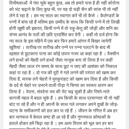
श्री चौरासिया ब्राह्मण समाज समन्वय
विभीषकाओं में गंवा चुके बहुत कुछ, अब तो हमारे पास है ही नहीं कोरोना
समिति के व्दारा‌ ‘राष्ट्रीय प्रबुद्ध ब्राह्मण‌
को भंट चढ़ाने के लिए कुछ भी, पर यह दो घड़ी चैन की सांस भी तो नहीं
महासम्मेलन‌’ का सफल आयोजन
1 Year Ago
लेने दे रहा है । हम नए साल का स्वागत करें भी तो कैसे । कैलेण्डरों के
धरती पर लौटीं सुनीता विलियम्स: एक
पन्नों में बांच रहे हैं भविष्य इस उम्मीद के साथ कि किसी पन्ने में तो लिखी
ऐतिहासिक वापसी
होगी खुशी की इबारत, कियी पन्ने में तो राहु-केतु की जोड़ी और शनि का
1 Year Ago
संगम आनंद के पलों की छवि प्रदर्शित कर देगी । कहीं तो दर्ज होगा कि
अनुराधा प्रकाशन, नई दिल्ली द्वारा
नए साल के इस महिने में एक बार फिर हमारे आंगन में बिखर जायेगीं
‘पुस्तक लोकार्पण, काव्य गोष्ठी एवं
खुशियां । तारीख पर तारीख और पन्ने पर पन्ना पलटने के बाद भी
सम्मान समारोह’ का भव्य आयोजन
2 Years Ago
दहशत से छुटकारा पाना का कोई उपाय नजर आ कहां रहा है । वैक्सीन
कितना बदल गया इंसान’
लगे हाथों को मेंहदी लगे हाथों जैसा नाजुक बना तो लिया है पर कहीं
(सम्पादकीय)
मेंहदी जैसा लाल रंग समय के साथ छूट न जाए की आशंका को निकाल
2 Years Ago
कहां पा रहा है । दो गज की दूरी ने गले लगने की परंपरा को खत्म कर
अबकी बार हुए न पार
दिया है, मास्क लगे चेहरों ने मुस्कुराहट को खत्म कर दिया है और किसी
2 Years Ago
के दर्द से चेहरे पर उभरने वाली पीड़ा ने चिन्ता का स्वरूप धारण कर
दिल्ली की फ़िरदौस ख़ान को मिला बेस्ट
लिया है । वेदना, संवदेना भय की भेंट चढ़ चुकी है और रिश्ते-नाते
वालंटियर अवॉर्ड–लाल बिहारी लाल
कागजी महल में बदल चुके हैं । हम किसी के साथ प्रसन्नता भी तो नहीं
बांट पा रहे हैं और न ही अपनों के साथ गले लगकर अपने दुखों के जोड़-
2 Years Ago
समाज सेवा मे तत्पर दानवीर परिवार
घटना के समीकरणों को हल कर पा रहे हैं । जीवन के गणित में अब हर
बार भागफल में केवल कष्ट ही आ रहे हैं और गुणनफल कोष्ठकों के
2 Years Ago
हवाले होकर हमें चिढ़ा रहा है । हम अल्प विराम को भूल कर हर बार
“अंतर्राष्ट्रीय महिला दिवस “ की बहुत