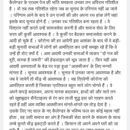
कैलेण्डर के प्रथम पेज की भांति चमकता उनका तन अविराम गतिशील
6 Days Ago
है । वो तब तक गतिशील रहेगा जब क चुनाव के परिणाम नहीं आ जाते
कॉकरोच आंदोलन: गांधीवाद की छाया
या डिजिटल युग का नया प्रतिरोध?
। परिणाम आने के बाद वे उन राज्यों की ओर अपना रथ हांक लेगें जहां
इसके बाद चुनाव होने हैं । उनका रथ गतिशील बना रहता है । वे
6 Days Ago
विश्राम नहीं करते उन्हें सामजसेवा करनी है और समाज सेवा के लिए
संस्मरण : गर्मी की छुट्टियां और
बचपन
सत्ता की कुर्सी आवश्यक है । वे कुर्सी पर बैठकर समाजसेवा करने के
आदी हो चुके हैं । कोरोना की हर आयेगी इस आशंका के बाद भी वे बड़ी-
6 Days Ago
बड़ी चुनावी सभाओं में लोगों को आमंत्रित कर उन्हें समझा रहे हैं कि वे
उन्हें ही वोट क्यों दें । आम आदमी उनकी सभाओं में जाकर ‘‘दो गज की
दूरी, मास्क है जरूरी’’ की हेडलाइन को भूल जाता है । फिर यही आम
आदमी अस्पतालों के बेड पर पड़ा हुआ ‘‘आक्सीजन’ के लिए मन्नतें
मांगता है । चुनाव आवश्यक हैं । चुनाव में उनका जाना आवश्यक है और
जब वे जायेगें तो भीड़ भी आवश्यक है । यह त्रिवेणी कोरोना को
आमंत्रित करती है जिसका प्रतिफल बहुत सारे लोग भोगते हैं । वे
अपने कपड़े बदलकर, अपना मास्क बदलकर, हाथों को और सारे तन
को खुशबूदार सैनेटाइजर से रंग कर ताजी शुद्ध हवा को ग्रहण करते
रहते हैं वहीं आम व्यक्ति आक्सीजन मांगते-मांगते दम तोड़ देता है ।
उसके लिए नए साल के नए कैलेण्डर के भविष्य फल का कोई महत्व नहीं
होता , वह उसी समाज का अंग है जिसकी सेवा करने के संकल्प के साथ
लम्बे कुरते भीड़ इकट्ठी करते हैं । किसान तो अपने अपने घरों को जा