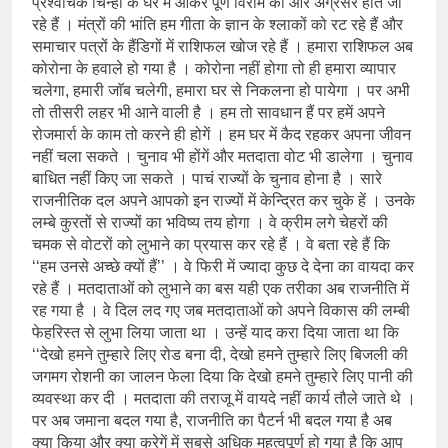
प्रश्वाचक चिन्हों के घेरे में आकर पूर्ण विराम की ओर अग्रसर होते जा
बहुत बधाई
रहे हैं । मंत्रों की भांति हम गीता के ज्ञान के श्लाकों को रट रहे हैं और
2 Years Ago
समाचार पत्रों के हैंडिगों में राशिफल खोज रहे हैं । हमारा राशिफल अब
भारत रत्न जननायक कर्पूरी ठाकुर
कोरोना के हवाले हो गया है । कोरोना नहीं होगा तो ही हमारा व्यापार
3 Years Ago
चलेगा, हमारी जाॅब चलेगी, हमारा घर से निकलना हो पायेगा । पर अभी
राम नाम लो प्रेम से – मनमोहन शर्मा
तो तीसरी लहर भी आने वाली है । हम तो सावधान हैं पर हमें अपने
‘शरण’ (सम्पादकीय )
रोजमार्रा के काम तो करने ही होगें । हम घर में कैद रहकर अपना जीवन
3 Years Ago
नहीं चला सकते । चुनाव भी होंगें और मतदाता वोट भी डालेगा । चुनाव
विश्व पुस्तक मेले (10-18 फरवरी) में
बाधित नहीं किए जा सकते । पाचं राज्यों के चुनाव होना है । सारे
अनुराधा प्रकाशन के स्टाल पर अपनी
राजनीतिक दल अपने आपको इन राज्यों में केन्द्रित कर चुके हें । उनके
पुस्तक को प्रदर्शित/विमोचन हेतु संपर्क
3 Years Ago
लम्बे कुरतों से राज्यों का भविष्य तय होगा । वे क्रीम लगे चेहरों की
करें
२१वीं सदी में विश्व में हिंदी भाषा की
चमक से वोटरों को लुभाने का प्रयास कर रहे हैं । वे बता रहे हैं कि
स्वीकृति
‘‘हम उनसे अच्छे क्यों हैं’’ । वे फिरी में ज्यादा कुछ दे देना का वायदा कर
3 Years Ago
रहे हैं । मतदाताओं को लुभाने का बस यही एक तरीका अब राजनीति में
मत बहाओ खून
रह गया है । वे दिल लद गए जब मतदाताओं को अपने विकास की लम्बी
3 Years Ago
फेहरिस्त से लुभा लिया जाता था । उन्हें याद करा दिया जाता था कि
सम्पादकीय : इंडिया / भारत , जी-20 में
‘‘देखो हमने तुम्हारे लिए रोड बना दी, देखो हमने तुम्हारे लिए बिजली की
‘भार-त’ का चमका सितारा
जगमग रोशनी का जालन फेला दिया कि देखो हमने तुम्हारे लिए पानी की
3 Years Ago
व्यवस्था कर दी । मतदाता की तराजू में वायदे नहीं कार्य तौले जाते थे ।
नोसेना प्रमुख एडमिरल आर हरि कुमार ने
पर अब जमाना बदल गया है, राजनीति का पैटर्न भी बदल गया है अब
किया अनुराधा प्रकाशन की पुस्तकों एवं
क्या किया और क्या करेगें में सबसे अधिक महत्वपूर्ण हो गया है कि आप