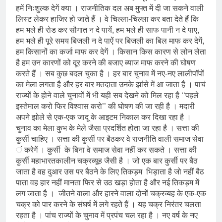
‘उत्कर्ष मेल’ का लोकार्पण
3 Years Ago
हमें निःशुल्क देगें क्या । राजनीतिक दल अब मुफ्त में दी जा सकने वाली
डॉक्टर सरोजिनी प्रीतम कहिन
लिस्ट लेकर हाजिर हो जाते हैं । वे चिल्ला-चिल्ला कर बता देते हैं कि
हम भले ही रोड कर सौगात न दे पायें, हम भले ही साफ पानी न दे पाए,
3 Years Ago
हम भले ही पूरे समय बिजली न दे पाऐं पर बिजली का बिल माफ कर देगें,
डॉ. अम्बेडकर भारत के भव्यभाल पर
एक सुरम्य तिलकहैं
हम किसानों का कर्जा माफ कर देगें । किसान किस कारण से लोन लेता
है हम उन कारणों को दूर करने की बजाए ब्याज माफ करने की घोषण
3 Years Ago
करते हैं । सब कुछ बदल चुका है । हर बार चुनाव में नए-नए लालीपाॅपों
श्री हनुमानजी का जन्म महोत्सव का
भव्य आयोजन
का मेला लगता है और हर बार मतदाता उनके झांसे में आ जाता है । पाचं
राज्यों के होने वाले चुनावों में भी यही सब देखने को मिल रहा है ‘‘पहले
3 Years Ago
इस्तेमाल करो फिर विश्वास करो’’ की घोषण की जा रही है । मदारी
अंतरराष्ट्रीय मित्रता दिवस पर विशेष
“किताबों के पन्नों से लेकर अनकही
अपने झोले से एक-एक जादू के आइटम निकाल कर दिखा रहा है ।
कहानियों तक”
चुनाव का मेला कुभ के मेले जैसा प्रदर्शित होता जा रहा है । सत्ता की
5 Days Ago
कुर्सी चाहिए । सत्ता की कुर्सी पर बैठकर वे राजनीति वाली समाज सेवा
राजनीतिक सफरनामा : आन्दोलन से
उपजे सवाल
ं करेगें । कुर्सी के बिना वे समाज सेवा नहीं कर सकते । सत्ता की
कुर्सी महाभारतकालीन चक्रव्यूह जैसी है । जो एक बार कुर्सी पर बैठ
6 Days Ago
जाता है वह दुआर उस पर बैठने के लिए तिकड़म भिड़ाता है जो नहीं बैठ
पेपर लीक पर गैर-भाजपा सरकारों से
जवाबदेही कब?
पाता वह हार नहीं मानता फिर से उठ खड़ा होता है और नई तिकड़म में
लग जाता है । जीतने वाला और हारने वाला दोनों चक्रव्यह के एक-एक
6 Days Ago
चक्र को पार करने के संघर्ष में लगे रहते हैं । यह चक्र निरंतर चलता
कहां चला गया पुलिस के हाथों में
लहराने वाला डंडा
रहता है । पांच राज्यों के चुनाव में प्रपंच चल रहा है । नए वर्ष के नए