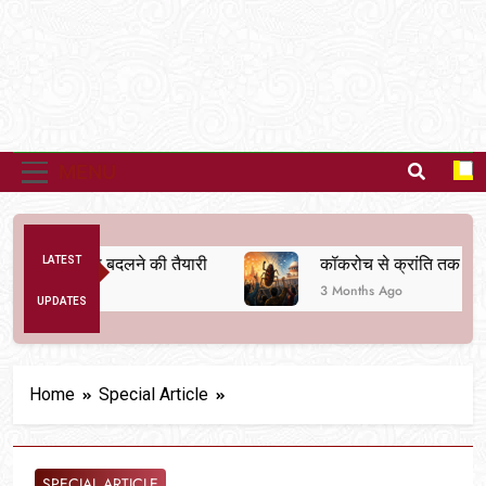
MENU
िक व्यवस्था बदलने की तैयारी
LATEST
कॉकरोच से क्रांति तक
3 Months Ago
UPDATES
Home
Special Article
SPECIAL ARTICLE