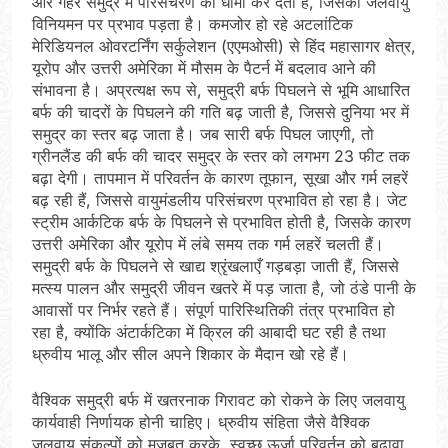
और गहरे समुद्र में परिसंचरण को धीमा कर देता है, जिसका जलवायु
विनियमन पर प्रभाव पड़ता है। कमजोर हो रहे अटलांटिक
मेरिडियनल ओवरटर्निंग सर्कुलेशन (एएमओसी) से हिंद महासागर क्षेत्र,
यूरोप और उत्तरी अमेरिका में मौसम के पैटर्न में बदलाव आने की
संभावना है। अप्रत्यक्ष रूप से, समुद्री बर्फ पिघलने से भूमि आधारित
बर्फ की चादरों के पिघलने की गति बढ़ जाती है, जिससे दुनिया भर में
समुद्र का स्तर बढ़ जाता है। जब सारी बर्फ पिघल जाएगी, तो
ग्रीनलैंड की बर्फ की चादर समुद्र के स्तर को लगभग 23 फीट तक
बढ़ा देगी। तापमान में परिवर्तन के कारण तूफान, सूखा और गर्म लहरें
बढ़ रही हैं, जिससे वायुमंडलीय परिसंचरण प्रभावित हो रहा है। जेट
स्ट्रीम आर्कटिक बर्फ के पिघलने से प्रभावित होती है, जिसके कारण
उत्तरी अमेरिका और यूरोप में लंबे समय तक गर्म लहरें चलती हैं।
समुद्री बर्फ के पिघलने से खाद्य श्रृंखलाएँ गड़बड़ा जाती हैं, जिससे
मत्स्य पालन और समुद्री जीवन खतरे में पड़ जाता है, जो ठंडे पानी के
आवासों पर निर्भर रहते हैं। संपूर्ण पारिस्थितिकी तंत्र प्रभावित हो
रहा है, क्योंकि अंटार्कटिका में क्रिल की आबादी घट रही है तथा
ध्रुवीय भालू और सील अपने शिकार के मैदान खो रहे हैं।
वैश्विक समुद्री बर्फ में खतरनाक गिरावट को रोकने के लिए जलवायु
कार्यवाही निर्णायक होनी चाहिए। ध्रुवीय संहिता जैसे वैश्विक
जलवायु संकल्पों को मज़बूत करके, स्वच्छ ऊर्जा परिवर्तन को बढ़ावा