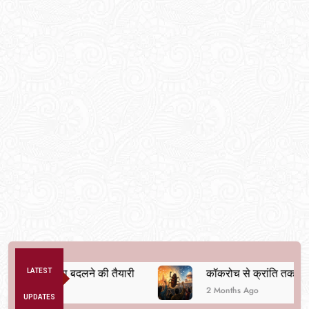
िक व्यवस्था बदलने की तैयारी
LATEST
कॉकरोच से क्रांति तक
2 Months Ago
UPDATES