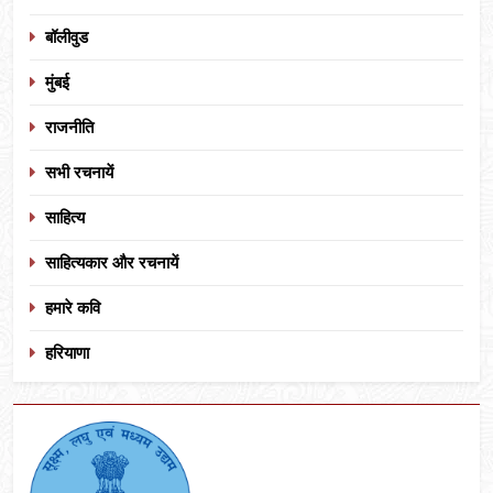
बॉलीवुड
मुंबई
राजनीति
सभी रचनायें
साहित्य
साहित्यकार और रचनायें
हमारे कवि
हरियाणा