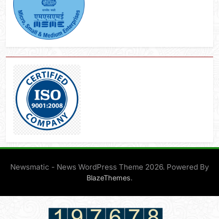
Newsmatic - News WordPress Theme 2026. Powered By
.
BlazeThemes