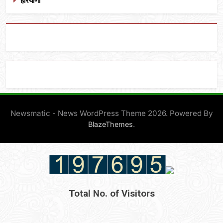
हरियाणा
Newsmatic - News WordPress Theme 2026. Powered By
.
BlazeThemes
Total No. of Visitors