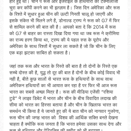
हार हुई थी। चीन पे रूस और इजराइल के हथियारो की टेक्नोलॉजी
चुरा कर कॉपी करने का भी इल्ज़ाम है। जिस दिन अमेरिका और रूस
के रिश्ते में सुधार हुआ चीन की उल्टी गिनती चालू हो जाएगी और
इसके संकेत भी मिलने लगे है, डोनाल्ड ट्रम्प ने रूस को G7 में फिर
से शामिल करने की बात की है। आपको बता दे कि 2014 में रूस
को G7 से बाहर का रास्ता दिखा दिया गया था जब रूस ने क्रीमिया
का राज्य हरण किया था, ट्रम्प की ये पहल रुस के यूरोप और
अमेरिका के साथ रिश्तों में सुधार ला सकते है जो कि चीन के लिए
एक बड़ा झटका साबित हो सकता है।
जहां तक रूस और भारत के रिस्ते की बात है तो दोनों के रिस्ते एक
सच्चे दोस्त की है, युद्ध तो दूर की बात है दोनों के बीच कोई विवाद भी
नही है, बीते कुछ सालों से भारत रूस के हथियारों के साथ साथ
अमेरिकन हथियारों का भी आयात कर रहा है पर फिर भी आज रूस
भारत का सबसे अच्छा मित्र है। रूस की मीडिया एजेंसी “रशिया
टुडे” ने लाइव डिबेट में भारत और चीन के बीच विवादित लदाख की
सीमा को भारत का हिस्सा बताया है और चीन के खिलाफ भारत का
समर्थन भी किया है ये जानते हुए की ये बात चीन को नागवार गुजरेगा,
रूस चीन की जगह भारत को विशव की आर्थिक सक्ति बनते देखना
चाहता है क्योंकि रूस जनता है कि भारत हमेसा उसका साथ देगा और
रूस से हथियार और पेट्रिलिम की ख़रीद को भी बढ़ाएगा।