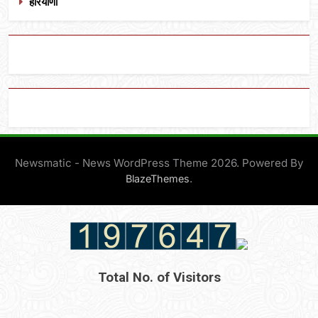
हरियाणा
Newsmatic - News WordPress Theme 2026. Powered By
.
BlazeThemes
Total No. of Visitors