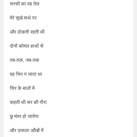
श्री चौरासिया ब्राह्मण समाज
सरसों का वह तेल
समन्वय समिति के व्दारा‌ ‘राष्ट्रीय
प्रबुद्ध ब्राह्मण‌ महासम्मेलन‌’ का
1 Year Ago
मेरे सूखे माथे पर
सफल आयोजन
धरती पर लौटीं सुनीता विलियम्स:
एक ऐतिहासिक वापसी
और ठोकती रहती थी
1 Year Ago
अनुराधा प्रकाशन, नई दिल्ली द्वारा
दोनों कोमल हाथों से
‘पुस्तक लोकार्पण, काव्य गोष्ठी एवं
सम्मान समारोह’ का भव्य आयोजन
2 Years Ago
तब-तक, जब-तक
कितना बदल गया इंसान’
(सम्पादकीय)
वह भिन न जाता था
2 Years Ago
अबकी बार हुए न पार
सिर के बालों में
2 Years Ago
दिल्ली की फ़िरदौस ख़ान को मिला
कहती थी सर की पीरा
बेस्ट वालंटियर अवॉर्ड–लाल बिहारी
लाल
2 Years Ago
छू मंतर हो जायेगा
समाज सेवा मे तत्पर दानवीर परिवार
2 Years Ago
और उजाला आँखों में
“अंतर्राष्ट्रीय महिला दिवस “ की