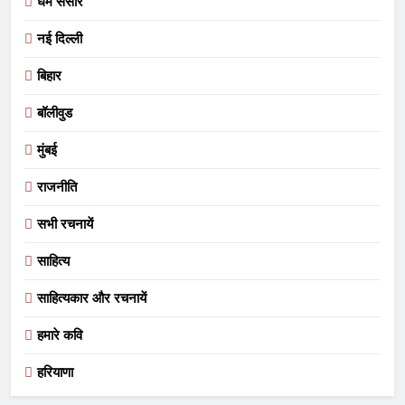
धर्म संसार
नई दिल्ली
बिहार
बॉलीवुड
मुंबई
राजनीति
सभी रचनायें
साहित्य
साहित्यकार और रचनायें
हमारे कवि
हरियाणा