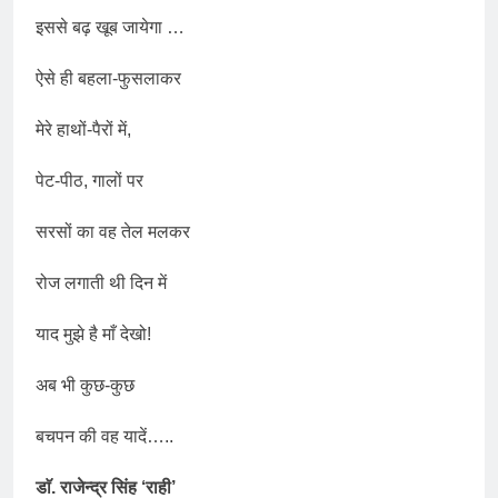
बहुत बहुत बधाई
इससे बढ़ खूब जायेगा …
2 Years Ago
भारत रत्न जननायक कर्पूरी ठाकुर
ऐसे ही बहला-फुसलाकर
3 Years Ago
राम नाम लो प्रेम से – मनमोहन
मेरे हाथों-पैरों में,
शर्मा ‘शरण’ (सम्पादकीय )
3 Years Ago
पेट-पीठ, गालों पर
विश्व पुस्तक मेले (10-18 फरवरी)
में अनुराधा प्रकाशन के स्टाल पर
अपनी पुस्तक को प्रदर्शित/विमोचन
सरसों का वह तेल मलकर
3 Years Ago
हेतु संपर्क करें
२१वीं सदी में विश्व में हिंदी भाषा की
स्वीकृति
रोज लगाती थी दिन में
3 Years Ago
मत बहाओ खून
याद मुझे है माँ देखो!
3 Years Ago
अब भी कुछ-कुछ
सम्पादकीय : इंडिया / भारत ,
जी-20 में ‘भार-त’ का चमका
सितारा
बचपन की वह यादें…..
3 Years Ago
नोसेना प्रमुख एडमिरल आर हरि
कुमार ने किया अनुराधा प्रकाशन
डाॅ. राजेन्द्र सिंह ‘राही’