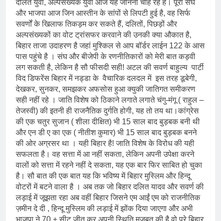
दलित युवा, अल्पसंख्यक युवा आज यह जानना चाह रहे हैं। पूरा संघ
और भाजपा आज जिन आस्तीन के सांपों से लिपटी हुई है, वह सिर्फ
सवर्णों के खिलाफ तिकड़म कर सकते हैं, दलितों, पिछड़ों और
अल्पसंख्यकों का वोट ट्रांसफर करवाने की उनकी क्या औकात है,
बिहार ताजा उदाहरण है जहां मुश्किल से आप बॉर्डर लाईन 122 के आस
पास पहुंचे है । संघ और बीजेपी के रणनीतिकारों को मेरी बात कड़वी
लग सकती है, लेकिन है सौ फीसदी सही! अटल की सवर्ण बाहुल्य पार्टी
विद डिफरेंस बिहार में नड्डा के वैचारिक दलदल में इस तरह डूबेगी,
देखकर, सुनकर, समझकर अफसोस हुआ क्युकी जातिगत समीकरण
सही नहीं रहे । जाति विशेष को ठिकाने लगाते लगाते चंगु-मंगू ( राहुल –
तेजस्वी) की इतनी ही राजनैतिक दुर्गति होगी, यह तो तय था।कांग्रेस
की एक चतुर सुजान ( शीला दीक्षित) भी 15 साल बाद बुड़बक बनी थी
और एन डी ए का एक ( नीतीश कुमार) भी 15 साल बाद बुड़बक बनने
की ओर अग्रसर था । यही बिहार है! जाति विशेष के विरोध की यही
सफलता है। वह सत्ता में आ नहीं सकता, लेकिन अपनी उपेक्षा करने
वालों को सत्ता में रहने नहीं दे सकता, यह एक बार फिर साबित हो चुका
है। सौ बात की एक बात यह कि भविष्य में बिहार मुस्लिम और हिन्दू
वोटरों में बटने वाला है । अब तक जो बिहार दलित यादव और सवर्ण की
लड़ाई में जूझता रहा अब वहीं बिहार जिसने एम आईं एम को राजनीतिक
ज़मीन दे दी , हिन्दू मुस्लिम की लड़ाई में झोंक दिया जाएगा और अभी
भाजपा ने 70 + सीट जीत कर अपनी स्थिति मजबूत की है वो पूरे बिहार