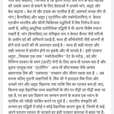
नील कंठ कहलाए ।मान्यता है कि इतना तीव्र विष पीने के बाद महादेव
को उसके असर से बचाने के लिए देवताओं ने उनको भांग, धतूरा और
बेल चढ़ाया। बेल तो खैर ठंडक का प्रतीक है ही, आश्चर्य जनक तौर से
भांग ( कैनाबिस) और धतूरा ( एट्रोपिन और स्कोपोलामिन) न केवल
प्राचीन भारतीय और चीनी चिकित्सा पद्धतियों में विष निरोध में काम
आती है, अपितु आधुनिक एलोपैथिक पद्धिती में भी अपना विशेष स्थान
रखती है. भांग (कैनाबिस) का परिष्कृत रूप न केवल कैंसर जैसे मरीजो
के असीम दर्द की अनिवार्य दवाई है, साथ ही कीमोथेरेपी जैसे कारणों से
होने वाले उल्टी की भी असरदार दवाई है। साथ ही सही मात्रा और
सही जरूरत में उपयोग होने पर इसके और भी फायदे है। इसी प्रकार
धतुरा , जिसका एक तत्व ‘ स्कोपोलामिन ‘ पेट के मरोड़ , दर्द और
विभिन्न प्रकार के वमन (उल्टी) रोगों के लिए आज भी प्रथम दवा है और
दूसरा प्रमुख तत्व ‘ एट्रोपिन ‘ आज भी कीटनाशक जैसे अत्यंत
खतरनाक विष की ‘ एकमात्र ‘ रामबाण और जीवन रक्षक दवा है । अब
वापस चलिए पुरानी कहानियों में, शिव जी ने हलाहल विष पिया और
उनको भांग और धतूरा खिलाया गया ताकि विष का प्रभाव कम हो जाए,
कितना बड़ा वैज्ञानिक तथ्य कहानियों के तौर पर पीढ़ी दर पीढ़ी कहा जा
रहा है, पर हम उस विज्ञान का सम्मान करने के बजाय एक ध्यान के
प्रतीक को नशेड़ी साबित करने पर तुले है। भारतीय संस्कृति की
लगभग हर पद्धिती में कोई न कोई वैज्ञानिक कारण छुपा है, जिनमें से कई
अपने पुरातन स्वरूप से भटकते हुए इसी प्रकार कुप्रथा में बदल गए है,