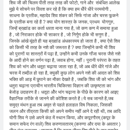
शिव जी की चिलम पीती तरह तरह की फोटो, गाने और संबंधित आलेख
मुझे ये सोचने पर विवश कर रहे है कि क्या हम धीेरे धीरे परमयोगी ,
साधना के प्रतीक, महादेव शिव शंकर को सिर्फ गांजा और चरस फूकने
के प्रतीक बना रहे है ? क्या योग शास्त्र के जनक, प्रथम योगगुरु,
जिन्हें ब्रह्मांड का कर्ता धरता माना गया है, जो कण कण में समाया हुआ
है , जो निराकार होके भी साकार है , जो निर्गुण होके भी सगुण है ,
जिनके आंखे मूंदते ही यह ब्रह्मांड अंधकारमय हो जाता है , क्या ऐसे शिव
को किसी भी तरह के नशे की जरूरत है ? क्या जिन्होंने कभी भी शिव
को पुराणों या शास्त्रों में पढ़ा है, उन्होंने कभी उनके गाँजा चरस जैसे नशे
के आदी होने का वर्णन पढ़ा है, जवाब होगा, नहीं। पुरानी परंपरा के तहत
शिव को भांग और धतूरा चढ़ाया जाता रहा है, जो अब धीरे धीरे गांजे और
चरस में तब्दील हो रहा है, क्युकी कुछ लोग अपने नशे की आदत को शिव
भक्ति की आड़ में छुपाने का मौका देखते है , जबकि शिव जी को भांग और
धतुरा चढ़ाना प्राचीन भारतीय चिकित्सा विज्ञान की उत्कृष्टता का
बेजोड़ उदाहरण है। धतूरा औेर भांग चढ़ाना के पीछे के कारण को आइए
वैज्ञानिक तरीके से जानने की कोशिश करते है।‌ये सब जानते है,जब
समुद्र मंथन हुआ तब अमृत से पहले हलाहल विष निकला, जिसकी
जलन और तीव्रता किसी को अपने समीप नहीं आने दे रही थी, तब आदि
योगी शिव ने उसे अपने कंठ में स्थान किया, और कपूरगौरम् (कपूर के
समान सफेद रंग वाले) शिव करुणावतारम् (करुणा और दया के अवतार )