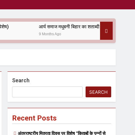
आर्य समाज मधुबनी बिहार का शताब्दी समारोह
अलविदा “अंग्र
9 Months Ago
10 Months Ag
Search
SEARCH
Recent Posts
अंतरराष्ट्रीय मित्रता दिवस पर विशेष “किताबों के पन्नों से