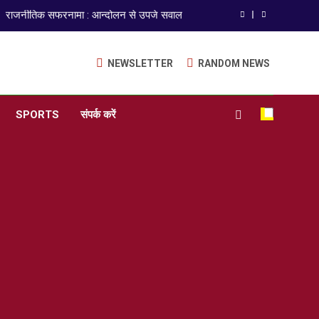
राजनीतिक सफरनामा : आन्दोलन से उपजे सवाल
ेपर लीक पर गैर-भाजपा सरकारों से जवाबदेही कब?
NEWSLETTER
RANDOM NEWS
कहां चला गया पुलिस के हाथों में लहराने वाला डंडा
ISO 9001:2015 Certified
SPORTS
संपर्क करें
अंतरराष्ट्रीय मित्रता दिवस पर विशेष “किताबों के पन्नों से लेकर अनकही कहानियों तक”
राजनीतिक सफरनामा : आन्दोलन से उपजे सवाल
ेपर लीक पर गैर-भाजपा सरकारों से जवाबदेही कब?
कहां चला गया पुलिस के हाथों में लहराने वाला डंडा