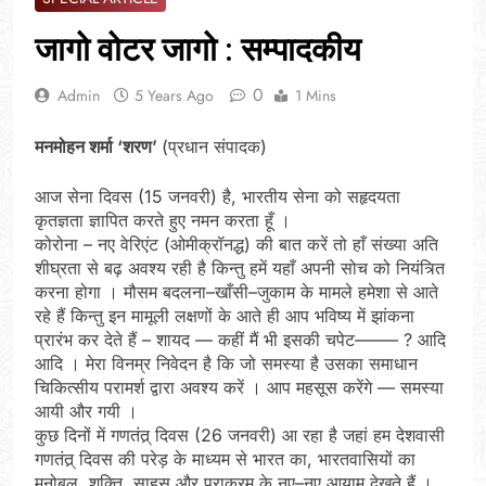
जागो वोटर जागो : सम्पादकीय
0
Admin
5 Years Ago
1 Mins
मनमोहन शर्मा ‘शरण’
(प्रधान संपादक)
आज सेना दिवस (15 जनवरी) है, भारतीय सेना को सहृदयता
कृतज्ञता ज्ञापित करते हुए नमन करता हूँ ।
कोरोना – नए वेरिएंट (ओमीक्रॉनद्ध) की बात करें तो हाँ संख्या अति
शीघ्रता से बढ़ अवश्य रही है किन्तु हमें यहाँ अपनी सोच को नियंत्र्ति
करना होगा । मौसम बदलना–खाँसी–जुकाम के मामले हमेशा से आते
रहे हैं किन्तु इन मामूली लक्षणों के आते ही आप भविष्य में झांकना
प्रारंभ कर देते हैं – शायद — कहीं मैं भी इसकी चपेट––––– ? आदि
आदि । मेरा विनम्र निवेदन है कि जो समस्या है उसका समाधान
चिकित्सीय परामर्श द्वारा अवश्य करें । आप महसूस करेंगे — समस्या
आयी और गयी ।
कुछ दिनों में गणतंत्र् दिवस (26 जनवरी) आ रहा है जहां हम देशवासी
गणतंत्र् दिवस की परेड़ के माध्यम से भारत का, भारतवासियों का
मनोबल, शक्ति, साहस और पराक्रम के नए–नए आयाम देखते हैं ।