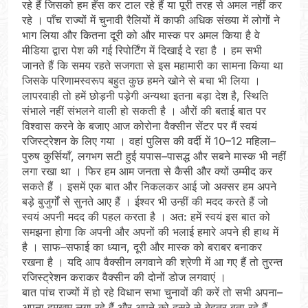
रहे हैं जिसको हम हँस कर टाल रहे हैं या पूरी तरह से अमल नहीं कर
रहे । पाँच राज्यों में चुनावी रैलियों में काफी अधिक संख्या में लोगों ने
भाग लिया और कितना दूरी को और मास्क पर अमल किया है वे
मीडिया द्वारा पेश की गई रिपोर्टिंग में दिखाई दे रहा है । हम सभी
जानते हैं कि समय रहते सजगता से इस महामारी का सामना किया था
जिसके परिणामस्वरूप बहुत कुछ हमने खोने से बचा भी लिया ।
लापरवाही तो हमें छोड़नी पड़ेगी अन्यथा इतना बड़ा देश है, स्थिति
संभाले नहीं संभलने वाली हो सकती है । औरों की बताई बात पर
विश्वास करने के बजाए आज कोरोना वैक्सीन सेंटर पर मैं स्वयं
रजिस्ट्रेशन के लिए गया । वहां पुलिस की वर्दी में 10–12 महिला–
पुरुष कुर्सियाँ, लगभग सटी हुई यपास–पासद्ध और सबने मास्क भी नहीं
लगा रखा था । फिर हम आम जनता से कैसी और क्यों उम्मीद कर
सकते हैं । इसमें एक बात और निकलकर आई जो अक्सर हम अपने
बड़े बुजुर्गों से सुनते आए हैं । ईश्वर भी उन्हीं की मदद करते हैं जो
स्वयं अपनी मदद की पहल करता है । अत: हमें स्वयं इस बात को
समझना होगा कि अपनी और अपनों की भलाई हमारे अपने ही हाथ में
है । साफ–सफाई का ध्यान, दूरी और मास्क को बराबर बनाकर
रखना है । यदि आप वैक्सीन लगवाने की श्रेणी में आ गए हैं तो तुरन्त
रजिस्ट्रेशन कराकर वैक्सीन की दोनों डोज लगवाएं ।
बात पांच राज्यों में हो रहे विधान सभा चुनावों की करें तो सभी अपना–
अपना दमखम लगा रहे हैं और अपने को दूसरे से बेहतर बता रहे हैं