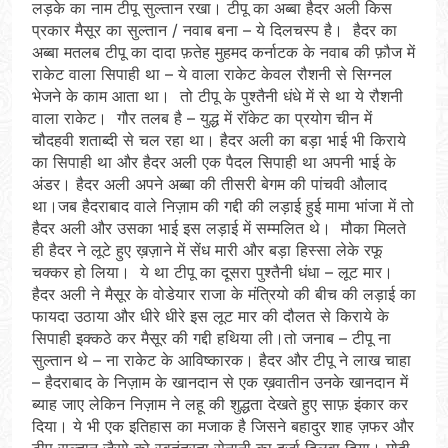
लड़के का नाम टीपू सुल्तान रखा। टीपू का अब्बा हैदर अली किस
प्रकार मैसूर का सुल्तान / नवाब बना – ये दिलचस्प है। हैदर का
अब्बा मतलब टीपू का दादा फ़तेह मुहमद कर्नाटक के नवाब की फ़ौज में
राकेट वाला सिपाही था – ये वाला राकेट केवल रौशनी से सिग्नल
भेजने के काम आता था। तो टीपू के पुश्तैनी धंधे में से था ये रौशनी
वाला राकेट। गौर तलब है – युद्ध में रॉकेट का प्रयोग चीन में
चौदहवी शताब्दी से चल रहा था। हैदर अली का बड़ा भाई भी किराये
का सिपाही था और हैदर अली एक पैदल सिपाही था अपनी भाई के
अंडर। हैदर अली अपने अब्बा की तीसरी बेगम की पांचवी औलाद
था।जब हैदराबाद वाले निज़ाम की गद्दी की लड़ाई हुई मामा भांजा में तो
हैदर अली और उसका भाई इस लड़ाई में सम्मलित थे। मौका मिलते
ही हैदर ने लूटे हुए ख़ज़ाने में सेंध मारी और बड़ा हिस्सा लेके रफू
चक्कर हो लिया। ये था टीपू का दूसरा पुश्तैनी धंधा – लूट मार।
हैदर अली ने मैसूर के वोडेयार राजा के मंत्रियो की बीच की लड़ाई का
फायदा उठाया और धीरे धीरे इस लूट मार की दौलत से किराये के
सिपाही इक्कठे कर मैसूर की गद्दी हथिया ली।तो जनाब – टीपू ना
सुल्तान थे – ना राकेट के आविष्कारक। हैदर और टीपू ने लाख चाहा
– हैदराबाद के निज़ाम के खानदान से एक ख़वातीन उनके खानदान में
ब्याह जाए लेकिन निज़ाम ने लहू की शुद्धता देखते हुए साफ़ इंकार कर
दिया। ये भी एक इतिहास का मजाक है जिसने बहादुर शाह ज़फर और
टीपू सुल्तान जैसो को स्वतंत्रता सेनानी का दर्जा दिलवा दिया। मोदी