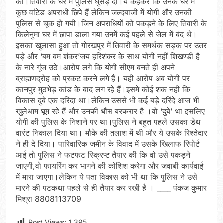
की।तिवारी के घर मे पुलिस घुसेड़ दी।ये कहकर कि उनके घर मे
कुछ वांटेड अपराधी छिपे हैं लेकिन जल्दबाजी में योगी और उनकी
पुलिस से चूक हो गयी।जिन अपराधियों को पकड़ने के लिए तिवारी के
किलेनुमा घर में छापा डाला गया उनमें कई पहले से जेल में बंद थे।
इसका खुलासा हुआ तो गोरखपुर में तिवारी के समर्थक सड़क पर उतर
पड़े और ‘बम बम शंकर’जय हरिशंकर के साथ योगी नहीं शिखण्डी है
के नारे गूंज उठे।आरोप लगे कि योगी सीएम बनते ही अपने
ब्राह्मणद्रोह को प्रकट करने लगे हैं। यही आरोप अब योगी पर
कानपुर मुठभेड़ कांड के बाद लग रहे हैं।इसमे कोई शक नही कि
विकास दुबे एक दरिंदा था।लेकिन उससे भी कई बड़े दरिंदे आज भी
खुलेआम घूम रहे हैं और उनकी धौंस बरकरार है ।वो ‘दुबे’ था इसलिए
योगी की पुलिस के निशाने पर था।पुलिस ने बहुत पहले उसका डेथ
वारंट निकाल दिया था। मौके की तलाश में थी और ये उसके रिश्तेदार
ने ही दे दिया। पारिवारिक जमीन के विवाद में उसके खिलाफ रिपोर्ट
आई तो पुलिस ने फटफट स्क्रिप्ट तैयार की कि वो उसे पकड़ने
जाएगी,वो फायरिंग कर भागने की कोशिश करेगा और जवाबी कार्यवाई
में मारा जाएगा।लेकिन ये पता विकास को भी था कि पुलिस ने उसे
मारने की पटकथा पहले से ही तैयार कर रखी है । ____ पंकज कुमार
मिश्रा 8808113709
Post Views:
1,395