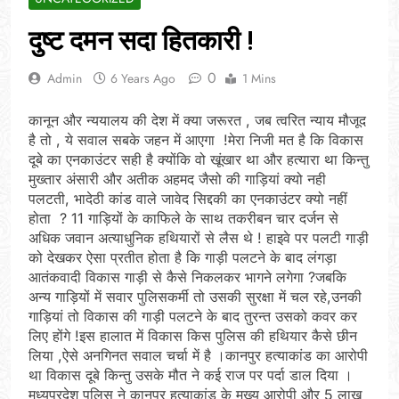
दुष्ट दमन सदा हितकारी !
0
Admin
6 Years Ago
1 Mins
कानून और न्ययालय की देश में क्या जरूरत , जब त्वरित न्याय मौजूद
है तो , ये सवाल सबके जहन में आएगा !मेरा निजी मत है कि विकास
दूबे का एनकाउंटर सही है क्योंकि वो खूंखार था और हत्यारा था किन्तु
मुख्तार अंसारी और अतीक अहमद जैसो की गाड़ियां क्यो नही
पलटती, भादेठी कांड वाले जावेद सिद्दकी का एनकाउंटर क्यो नहीं
होता ? 11 गाड़ियों के काफिले के साथ तकरीबन चार दर्जन से
अधिक जवान अत्याधुनिक हथियारों से लैस थे ! हाइवे पर पलटी गाड़ी
को देखकर ऐसा प्रतीत होता है कि गाड़ी पलटने के बाद लंगड़ा
आतंकवादी विकास गाड़ी से कैसे निकलकर भागने लगेगा ?जबकि
अन्य गाड़ियों में सवार पुलिसकर्मी तो उसकी सुरक्षा में चल रहे,उनकी
गाड़ियां तो विकास की गाड़ी पलटने के बाद तुरन्त उसको कवर कर
लिए होंगे !इस हालात में विकास किस पुलिस की हथियार कैसे छीन
लिया ,ऐसे अनगिनत सवाल चर्चा में है ।कानपुर हत्याकांड का आरोपी
था विकास दूबे किन्तु उसके मौत ने कई राज पर पर्दा डाल दिया ।
मध्यप्रदेश पुलिस ने कानपुर हत्याकांड के मुख्य आरोपी और 5 लाख