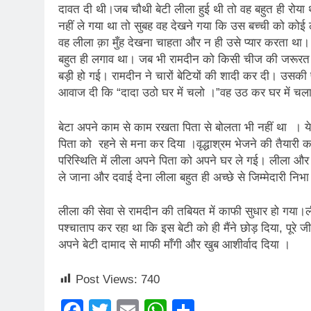
दावत दी थी।जब चौथी बेटी लीला हुई थी तो वह बहुत ही रोया 
2 Years Ago
कितना बदल गया इंसा
नहीं ले गया था तो सुबह वह देखने गया कि उस बच्ची को कोई 
वह लीला क़ा मुँह देखना चाहता और न ही उसे प्यार करता था।
2 Years Ago
बहुत ही लगाव था। जब भी रामदीन को किसी चीज की जरूरत हो
दिल्ली की फ़िरदौस ख़ा
बड़ी हो गई। रामदीन ने चारों बेटियों की शादी कर दी। उसकी
2 Years Ago
आवाज दी कि “दादा उठो घर में चलो ।”वह उठ कर घर में चला
“अंतर्राष्ट्रीय महिल
2 Years Ago
बेटा अपने काम से काम रखता पिता से बोलता भी नहीं था । ये
राम नाम लो प्रेम से 
पिता को रहने से मना कर दिया ।वृद्धाश्रम भेजने की तैयारी
3 Years Ago
परिस्थिति में लीला अपने पिता को अपने घर ले गई। लीला औ
विश्व पुस्तक मेले (1
ले जाना और दवाई देना लीला बहुत ही अच्छे से जिम्मेदारी निभ
3 Years Ago
२१वीं सदी में विश्व में
लीला की सेवा से रामदीन की तबियत में काफी सुधार हो गया।ल
3 Years Ago
पश्चाताप कर रहा था कि इस बेटी को ही मैंने छोड़ दिया, पूर
सम
अपने बेटी दामाद से माफी माँगी और खुब आशीर्वाद दिया ।
3 Years Ago
नोसेना प्रमुख एडमिरल
Post Views:
740
3 Years Ago
डॉ. अम्बेडकर भारत क
Facebook
Twitter
Email
WhatsApp
Share