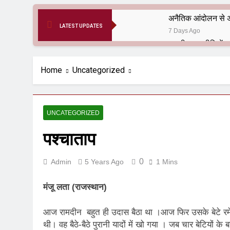
अनैतिक आंदोलन से अ
LATEST UPDATES
7 Days Ago
6 Months Ago
आर्य समाज मधुबनी बि
Home
Uncategorized
9 Months Ago
हरियाणा सरकार के बाबा
1 Year Ago
UNCATEGORIZED
आतंकवाद के जड़मूल ना
पश्चाताप
1 Year Ago
पाकिस्तान और PoK मे
1 Year Ago
0
Admin
5 Years Ago
1 Mins
श्री चौरासिया ब्राह्म
1 Year Ago
मंजू लता (राजस्थान)
धरती पर लौटीं सुनी
1 Year Ago
आज रामदीन बहुत ही उदास बैठा था ।आज फिर उसके बेटे रमे
अनुराधा प्रकाशन, नई 
थी। वह बैठे-बैठे पुरानी यादों में खो गया । जब चार बेटियों के