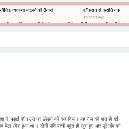
नैतिक व्यवस्था बदलने की तैयारी
कॉकरोच से क्रांति तक
3 Months Ago
भारतीय राजनीति में आज भी प्रासांगिक एव अद्वीतीय है महात्मा गांधी (पुण्य तिथि-30 जनवरी पर विशेष)
हार का शताब्दी समारोह
अलविदा “अंग्रेज़ों के ज़माने के जेलर”
10 Months Ago
 बंदा सिंह बहादुर की स्मृति में स्मारक निर्माण की दिशा में बढ़ते कदम
श से पूर्व यह’ ऑपरेशन सिन्दूर’ रुकेगा नहीं : मनमोहन शर्मा ‘शरण’ (संपादक)
ं 9 आतंकी ठिकानों पर भारत ने की एयर स्ट्राइक (ऑपरेशन सिन्दूर)
ण समाज समन्वय समिति के व्दारा‌ ‘राष्ट्रीय प्रबुद्ध ब्राह्मण‌ महासम्मेलन‌’ का सफ
ता विलियम्स: एक ऐतिहासिक वापसी
श ने लड़ाई की।उसे घर छोड़ने को कह दिया। यह रोज की बात हो गई
दिल्ली द्वारा ‘पुस्तक लोकार्पण, काव्य गोष्ठी एवं सम्मान समारोह’ का भव्य आयोजन
 बाद बेटा रमेश हुआ था । दोनों पति पत्नी बहुत ही खुश हुए और पूरे गाँव को