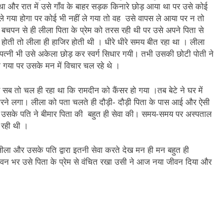
था और रात में उसे गाँव के बाहर सड़क किनारे छोड़ आया था पर उसे कोई
न’ (सम्पादकीय)
अबकी बार हुए न पार
ले गया होगा पर कोई भी नहीं ले गया तो वह उसे वापस ले आया पर न तो
 बचपन से ही लीला पिता के प्रेम को तरस रही थी पर उसे अपने पिता से
2 Years Ago
ती तो लीला ही हाजिर होती थी । धीरे धीरे समय बीत रहा था । लीला
न को मिला बेस्ट वालंटियर अवॉर्ड–लाल बिहारी लाल
समाज सेवा
 पत्नी भी उसे अकेला छोड़ कर स्वर्ग सिधार गयी। तभी उसकी छोटी पोती ने
2 Years A
 गया पर उसके मन में विचार चल रहे थे ।
ा दिवस “ की बहुत बहुत बधाई
भारत रत्न जननायक कर्पूरी ठाकुर
3 Years Ago
 सब तो चल ही रहा था कि रामदीन को कैंसर हो गया ।तब बेटे ने घर में
– मनमोहन शर्मा ‘शरण’ (सम्पादकीय )
 करने लगा। लीला को पता चलते ही दौड़ी- दौड़ी पिता के पास आई और ऐसी
र उसके पति ने बीमार पिता की बहुत ही सेवा की। समय-समय पर अस्पताल
0-18 फरवरी) में अनुराधा प्रकाशन के स्टाल पर अपनी पुस्तक को प्रदर्शित/विमोचन ह
ा रही थी ।
 हिंदी भाषा की स्वीकृति
मत बहाओ खून
ीला और उसके पति द्वारा इतनी सेवा करते देख मन ही मन बहुत ही
3 Years Ago
े जीवन भर उसे पिता के प्रेम से वंचित रखा उसी ने आज नया जीवन दिया और
्पादकीय : इंडिया / भारत , जी-20 में ‘भार-त’ का चमका सितारा
 आर हरि कुमार ने किया अनुराधा प्रकाशन की पुस्तकों एवं ‘उत्कर्ष मेल’ का लोकार
े भव्यभाल पर एक सुरम्य तिलकहैं
श्री हनुमानजी का जन्म महोत