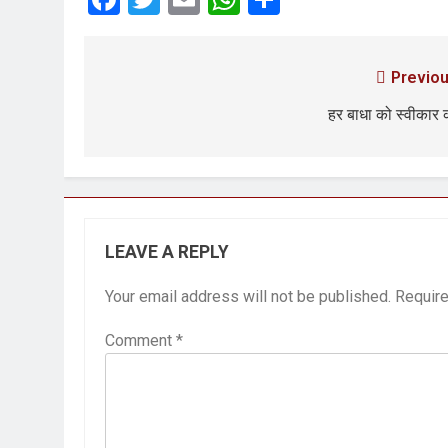
3 Years Ago
6 Days Ago
Previou
पेपर लीक पर गैर-भाज
हर बाधा को स्वीकार क
7 Days Ago
कॉकरोच आंदोलन: गां
7 Days Ago
LEAVE A REPLY
Your email address will not be published.
Require
Comment
*