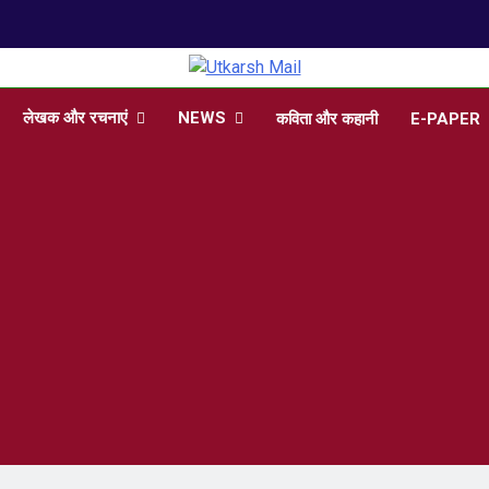
arsh Mail
 , Articles, Literature in Hindi and English
लेखक और रचनाएं
NEWS
कविता और कहानी
E-PAPER