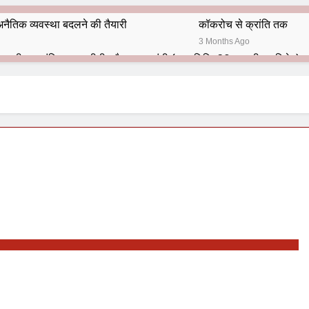
नैतिक व्यवस्था बदलने की तैयारी
कॉकरोच से क्रांति तक
3 Months Ago
भारतीय राजनीति में आज भी प्रासांगिक एव अद्वीतीय है महात्मा गांधी (पुण्य तिथि-30 जनवरी पर विशेष)
हार का शताब्दी समारोह
अलविदा “अंग्रेज़ों के ज़माने के जेलर”
10 Months Ago
 बंदा सिंह बहादुर की स्मृति में स्मारक निर्माण की दिशा में बढ़ते कदम
श से पूर्व यह’ ऑपरेशन सिन्दूर’ रुकेगा नहीं : मनमोहन शर्मा ‘शरण’ (संपादक)
ं 9 आतंकी ठिकानों पर भारत ने की एयर स्ट्राइक (ऑपरेशन सिन्दूर)
ण समाज समन्वय समिति के व्दारा‌ ‘राष्ट्रीय प्रबुद्ध ब्राह्मण‌ महासम्मेलन‌’ का सफ
ता विलियम्स: एक ऐतिहासिक वापसी
दिल्ली द्वारा ‘पुस्तक लोकार्पण, काव्य गोष्ठी एवं सम्मान समारोह’ का भव्य आयोजन