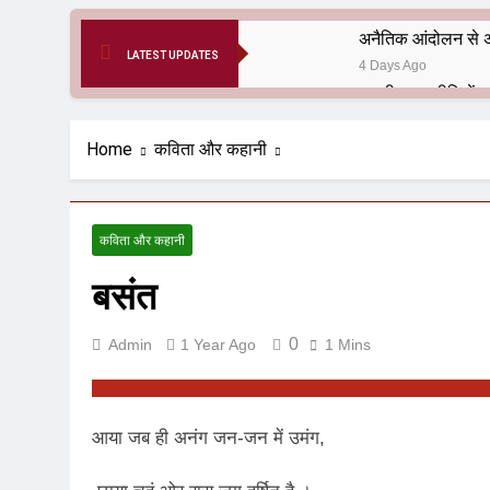
अनैतिक आंदोलन से अ
LATEST UPDATES
4 Days Ago
6 Months Ago
आर्य समाज मधुबनी बि
Home
कविता और कहानी
9 Months Ago
हरियाणा सरकार के बाबा
1 Year Ago
कविता और कहानी
आतंकवाद के जड़मूल ना
बसंत
1 Year Ago
पाकिस्तान और PoK मे
1 Year Ago
0
Admin
1 Year Ago
1 Mins
श्री चौरासिया ब्राह्म
1 Year Ago
धरती पर लौटीं सुनी
आया जब ही अनंग जन-जन में उमंग,
1 Year Ago
अनुराधा प्रकाशन, नई 