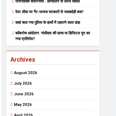
राजनीतिक सफरनामा : आन्दोलन से उपजे सवाल
पेपर लीक पर गैर-भाजपा सरकारों से जवाबदेही कब?
 मे तत्पर दानवीर परिवार
कहां चला गया पुलिस के हाथों में लहराने वाला डंडा
go
कॉकरोच आंदोलन: गांधीवाद की छाया या डिजिटल युग का
नया प्रतिरोध?
Archives
ेतु संपर्क करें
August 2026
July 2026
June 2026
्पण
डॉक्टर सरोजिनी प्रीतम कहिन
May 2026
3 Years Ago
्सव का भव्य आयोजन
April 2026