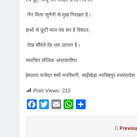
3 Years Ago
नैन मिला सुनैनी से मुख निरखत है।
3 Days Ago
पेपर लीक पर गैर-भाज
हाथों से छूटी माल पंच शर है विशाल,
4 Days Ago
कॉकरोच आंदोलन: गां
देख सौंदर्य देव धरा उतरत है।
4 Days Ago
स्वरचित मौलिक अप्रकाशित
हेमलता राजेंद्र शर्मा मनस्विनी, साईंखेड़ा नरसिंहपुर मध्यप्रदेश
Post Views:
213
Facebook
Twitter
Email
WhatsApp
Share
Previou