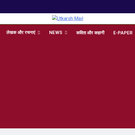
arsh Mail
 , Articles, Literature in Hindi and English
लेखक और रचनाएं
NEWS
कविता और कहानी
E-PAPER