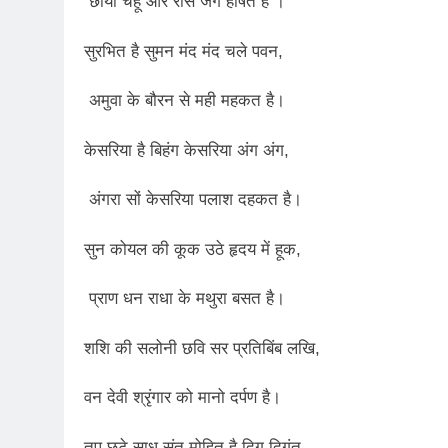
छाया चहूं ओर रास जग हर्षित है ।
2 Years Ago
कितना बदल गया इंसा
सुरभित है सुमन मंद मंद चले पवन,
2 Years Ago
दिल्ली की फ़िरदौस ख़ा
अमुवा के बौरन से मही महकत है।
2 Years Ago
“अंतर्राष्ट्रीय महिल
केसरिया है बिहंग केसरिया अंग अंग,
2 Years Ago
राम नाम लो प्रेम से 
अंगरा सों केसरिया पलाश दहकत है।
3 Years Ago
विश्व पुस्तक मेले (1
सुन कोयल की कूक उठे हृदय में हूक,
3 Years Ago
२१वीं सदी में विश्व में
प्राण धन राधा के मथुरा बसत है।
3 Years Ago
सम
शशि की सलोनी छवि सर प्रतिबिंब लखि,
3 Years Ago
नोसेना प्रमुख एडमिरल
वन देवी श्रृंगार को मानो दर्पण है।
3 Years Ago
डॉ. अम्बेडकर भारत क
तप छूटे साधु संत मोहित है दिग दिगंत,