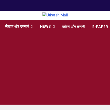
arsh Mail
 , Articles, Literature in Hindi and English
लेखक और रचनाएं
NEWS
कविता और कहानी
E-PAPER