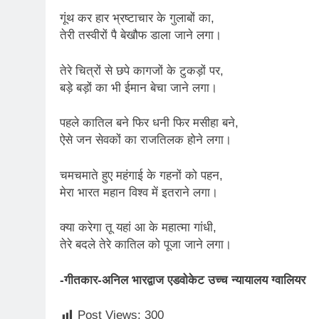
2 Years Ago
गूंथ कर हार भ्रष्टाचार के गुलाबों का,
कितना बदल गया इंसा
तेरी तस्वीरों पै बेखौफ डाला जाने लगा।
2 Years Ago
दिल्ली की फ़िरदौस ख़ा
तेरे चित्रों से छपे कागजों के टुकड़ों पर,
2 Years Ago
बड़े बड़ों का भी ईमान बेचा जाने लगा।
“अंतर्राष्ट्रीय महिल
2 Years Ago
पहले कातिल बने फिर धनी फिर मसीहा बने,
राम नाम लो प्रेम से 
ऐसे जन सेवकों का राजतिलक होने लगा।
3 Years Ago
विश्व पुस्तक मेले (1
चमचमाते हुए महंगाई के गहनों को पहन,
3 Years Ago
मेरा भारत महान विश्व में इतराने लगा।
२१वीं सदी में विश्व में
3 Years Ago
क्या करेगा तू यहां आ के महात्मा गांधी,
सम
तेरे बदले तेरे कातिल को पूजा जाने लगा।
3 Years Ago
नोसेना प्रमुख एडमिरल
-गीतकार-अनिल भारद्वाज एडवोकेट उच्च न्यायालय ग्वालियर
3 Years Ago
डॉ. अम्बेडकर भारत क
Post Views:
300