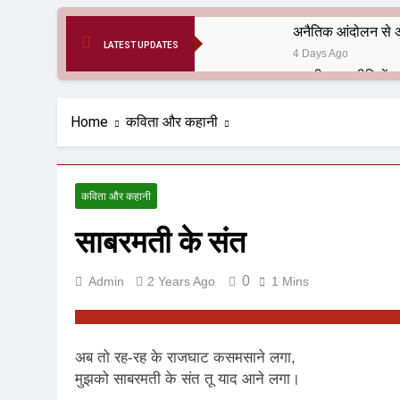
अनैतिक आंदोलन से अ
LATEST UPDATES
4 Days Ago
6 Months Ago
आर्य समाज मधुबनी बि
Home
कविता और कहानी
9 Months Ago
हरियाणा सरकार के बाबा
1 Year Ago
कविता और कहानी
आतंकवाद के जड़मूल ना
साबरमती के संत
1 Year Ago
पाकिस्तान और PoK मे
1 Year Ago
0
Admin
2 Years Ago
1 Mins
श्री चौरासिया ब्राह्म
1 Year Ago
धरती पर लौटीं सुनी
अब तो रह-रह के राजघाट कसमसाने लगा,
1 Year Ago
मुझको साबरमती के संत तू याद आने लगा।
अनुराधा प्रकाशन, नई 