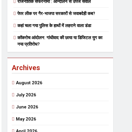
राजनीतिक सफरनामा : आन्दोलन से उपजे सवाल
पेपर लीक पर गैर-भाजपा सरकारों से जवाबदेही कब?
 मे तत्पर दानवीर परिवार
कहां चला गया पुलिस के हाथों में लहराने वाला डंडा
go
कॉकरोच आंदोलन: गांधीवाद की छाया या डिजिटल युग का
नया प्रतिरोध?
Archives
ेतु संपर्क करें
August 2026
July 2026
June 2026
्पण
डॉक्टर सरोजिनी प्रीतम कहिन
May 2026
3 Years Ago
्सव का भव्य आयोजन
April 2026