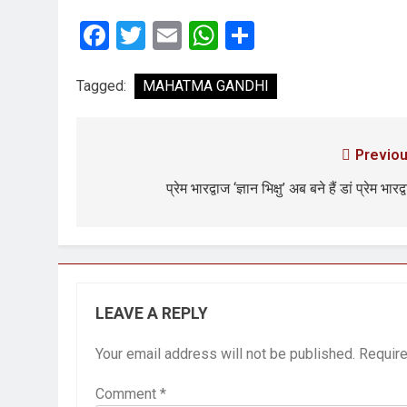
3 Years Ago
Facebook
Twitter
Email
WhatsApp
Share
3 Days Ago
पेपर लीक पर गैर-भाज
Tagged:
MAHATMA GANDHI
4 Days Ago
कॉकरोच आंदोलन: गां
4 Days Ago
Previou
प्रेम भारद्वाज ‘ज्ञान भिक्षु’ अब बने हैं डां प्रेम भारद्
LEAVE A REPLY
Your email address will not be published.
Require
Comment
*