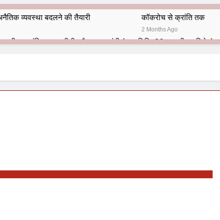
नैतिक व्यवस्था बदलने की तैयारी
कॉकरोच से क्रांति तक
2 Months Ago
भारतीय राजनीति में आज भी प्रासांगिक एव अद्वीतीय है महात्मा गांधी (पुण्य तिथि-30 जनवरी पर विशेष)
हार का शताब्दी समारोह
अलविदा “अंग्रेज़ों के ज़माने के जेलर”
10 Months Ago
 बंदा सिंह बहादुर की स्मृति में स्मारक निर्माण की दिशा में बढ़ते कदम
श से पूर्व यह’ ऑपरेशन सिन्दूर’ रुकेगा नहीं : मनमोहन शर्मा ‘शरण’ (संपादक)
ं 9 आतंकी ठिकानों पर भारत ने की एयर स्ट्राइक (ऑपरेशन सिन्दूर)
ण समाज समन्वय समिति के व्दारा‌ ‘राष्ट्रीय प्रबुद्ध ब्राह्मण‌ महासम्मेलन‌’ का सफ
ता विलियम्स: एक ऐतिहासिक वापसी
दिल्ली द्वारा ‘पुस्तक लोकार्पण, काव्य गोष्ठी एवं सम्मान समारोह’ का भव्य आयोजन