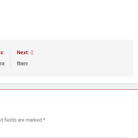
3 Years Ago
अंतरराष्ट्रीय मित्रता दिवस पर विशेष “किताबों के पन्नों से लेकर अनकही कहानियों तक”
पा सरकारों से जवाबदेही कब?
कहां चला गया पुलिस के हाथों में
4 Days Ago
धीवाद की छाया या डिजिटल युग का नया प्रतिरोध?
संस्मरण : ग
4 Days Ago
s:
Next:
वाज
विकार
d fields are marked
*