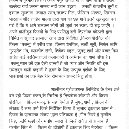
फिल्म में गुरमीत सिंह ने अपने मधुर संगीत से जो शमां बांधा है उसका
उल्लेख यहां करना सम्भव नहीं जान पड़ता । उनकी बेहतरीन धुनों व
हशमत सुल्ताना, कमाल खान,नछतर गिल, जैस्मिन अख़्तर, सिमरन
भारद्वाज और शाहिद माल्या द्वारा गाए गए छह गाने इतने खूबसूरत बन
पड़े हैं कि ये आगे चलकर लोगों की जुबां पर स्वतः ही चढ़ जाएंगे ।
अपने बॉलीवुड फिल्मों के लिए प्रसिद्ध श्री त्रिलोक कोठारी द्वारा
निर्मित व सुजाद इकबाल खान द्वारा निर्देशित ,किरण शेरगिल की
फिल्म “मजनू” में प्रीत बाठ, किरण शेरगिल, सब्बी सूरी, निर्मल ऋषि,
गुरप्रीत भंगू, मलकीत रौनी, शिवेंद्र महल, जुगनू शर्मा और बब्बर गिल
सहित कई प्रतिभाशाली कलाकारों ने अभिनय का शमां बाँधा है।
मजनू प्यार की एक ऐसी दास्ताँ है जो प्यार और नियति की इस
उधेड़बुन वाली कहानी में डूबने के लिए उत्सुक दर्शकों के लिए
भावनाओं का एक बेहतरीन रोमांचक सफर सिद्ध होगा ।
शालीमार प्रोडक्शन्स लिमिटेड के बैनर तले
बन रही फिल्म मजनू के निर्माता हैं त्रिलोक कोठारी और किरण
शेरगिल । फ़िल्म मजनू के सह निर्माता हैं जुगनू शर्मा , फ़िल्म के
लेखक हैं सभा वर्मा जिसे निर्देशित किया है सुजाद इक़बाल खान ने ।
फ़िल्म के प्रचारक संजय भूषण पटियाला है ,गीत लिखे हैं गुरमीत
सिंह, ऋषि मल्ही और मनीषा व्यास ने जिन्हें संगीत से सजाया है
गुरमीत सिंह ने । फ़िल्म के डीओपी हैं इक़बाल सिंह मेहरोक । फ़िल्म