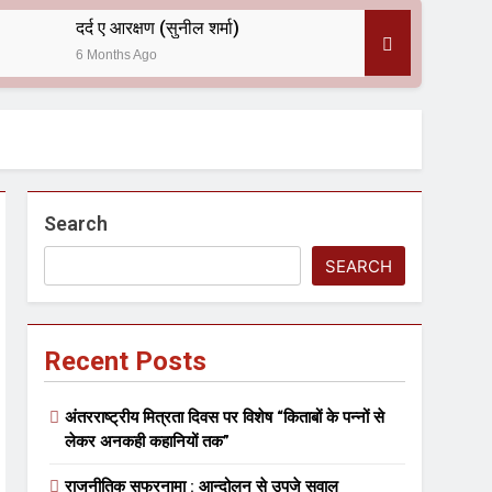
दर्द ए आरक्षण (सुनील शर्मा)
6 Months Ago
 — असरानी को भावभीनी श्रद्धांजलि
Search
SEARCH
Recent Posts
ल आयोजन
अंतरराष्ट्रीय मित्रता दिवस पर विशेष “किताबों के पन्नों से
लेकर अनकही कहानियों तक”
राजनीतिक सफरनामा : आन्दोलन से उपजे सवाल