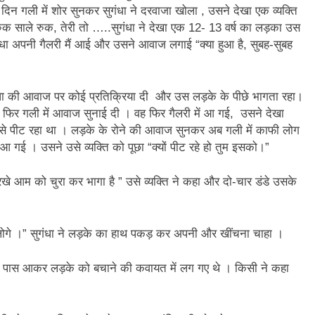
न गली में शोर सुनकर सुगंधा ने दरवाजा खोला , उसने देखा एक व्यक्ति
न’ (सम्पादकीय)
अबकी बार हुए न पार
रुक साले रुक, तेरी तो …..सुगंधा ने देखा एक 12- 13 वर्ष का लड़का उस
2 Years Ago
सुगंधा अपनी गैलरी मैं आई और उसने आवाज लगाई “क्या हुआ है, सुबह-सुबह
न को मिला बेस्ट वालंटियर अवॉर्ड–लाल बिहारी लाल
समाज सेवा
2 Years A
ा दिवस “ की बहुत बहुत बधाई
भारत रत्न जननायक कर्पूरी ठाकुर
 सुगंधा की आवाज पर कोई प्रतिक्रिया दी और उस लड़के के पीछे भागता रहा।
3 Years Ago
फिर गली में आवाज सुनाई दी । वह फिर गैलरी में आ गई, उसने देखा
– मनमोहन शर्मा ‘शरण’ (सम्पादकीय )
े से पीट रहा था । लड़के के रोने की आवाज सुनकर अब गली में काफी लोग
आ गई । उसने उसे व्यक्ति को पूछा “क्यों पीट रहे हो तुम इसको।”
0-18 फरवरी) में अनुराधा प्रकाशन के स्टाल पर अपनी पुस्तक को प्रदर्शित/विमोचन ह
े आम को चुरा कर भागा है ” उसे व्यक्ति ने कहा और दो-चार डंडे उसके
 हिंदी भाषा की स्वीकृति
मत बहाओ खून
3 Years Ago
्पादकीय : इंडिया / भारत , जी-20 में ‘भार-त’ का चमका सितारा
ोगे ।” सुगंधा ने लड़के का हाथ पकड़ कर अपनी और खींचना चाहा ।
 आर हरि कुमार ने किया अनुराधा प्रकाशन की पुस्तकों एवं ‘उत्कर्ष मेल’ का लोकार
के पास आकर लड़के को बचाने की कवायत में लग गए थे । किसी ने कहा
े भव्यभाल पर एक सुरम्य तिलकहैं
श्री हनुमानजी का जन्म महोत