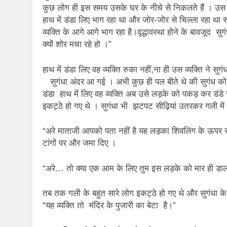
2 Years Ago
कुछ लोग ही इस समय उसके घर के नीचे से निकलते हैं । उस दि
कितना बदल गया इंसा
हाथ में डंडा लिए भाग रहा था और जोर-जोर से चिल्ला रहा था 
2 Years Ago
व्यक्ति के आगे आगे भाग रहा है।वृद्धावस्था होने के बावजूद 
दिल्ली की फ़िरदौस ख़ा
क्यों शोर मचा रहे हो ।”
2 Years Ago
“अंतर्राष्ट्रीय महिल
हाथ में डंडा लिए वह व्यक्ति रुका नहीं,ना ही उस व्यक्ति ने
2 Years Ago
सुगंधा अंदर आ गई । अभी कुछ ही पल बीते थे की सुगंध को 
राम नाम लो प्रेम से 
डंडा हाथ में लिए वह व्यक्ति अब उसे लड़के को पकड़ कर डंड
3 Years Ago
इकट्ठे हो गए थे । सुगंधा भी झटपट सीढ़ियां उतरकर गली में 
विश्व पुस्तक मेले (1
3 Years Ago
“अरे माताजी आपको पता नहीं है यह लड़का शिवलिंग के ऊपर रख
२१वीं सदी में विश्व में
टांगों पर और जमा दिए ।
3 Years Ago
सम
“अरे… तो क्या एक आम के लिए तुम इस लड़के को मार ही डाल
3 Years Ago
नोसेना प्रमुख एडमिरल
तब तक गली के बहुत सारे लोग इकट्ठे हो गए थे और सुगंधा 
3 Years Ago
“यह व्यक्ति तो मंदिर के पुजारी का बेटा है।”
डॉ. अम्बेडकर भारत क