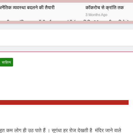
नैतिक व्यवस्था बदलने की तैयारी
कॉकरोच से क्रांति तक
3 Months Ago
भारतीय राजनीति में आज भी प्रासांगिक एव अद्वीतीय है महात्मा गांधी (पुण्य तिथि-30 जनवरी पर विशेष)
हार का शताब्दी समारोह
अलविदा “अंग्रेज़ों के ज़माने के जेलर”
10 Months Ago
 बंदा सिंह बहादुर की स्मृति में स्मारक निर्माण की दिशा में बढ़ते कदम
साहित्य
श से पूर्व यह’ ऑपरेशन सिन्दूर’ रुकेगा नहीं : मनमोहन शर्मा ‘शरण’ (संपादक)
ं 9 आतंकी ठिकानों पर भारत ने की एयर स्ट्राइक (ऑपरेशन सिन्दूर)
ण समाज समन्वय समिति के व्दारा‌ ‘राष्ट्रीय प्रबुद्ध ब्राह्मण‌ महासम्मेलन‌’ का सफ
ता विलियम्स: एक ऐतिहासिक वापसी
दिल्ली द्वारा ‘पुस्तक लोकार्पण, काव्य गोष्ठी एवं सम्मान समारोह’ का भव्य आयोजन
म लोग ही उठ पाते हैं । सुगंधा हर रोज देखती है मंदिर जाने वाले