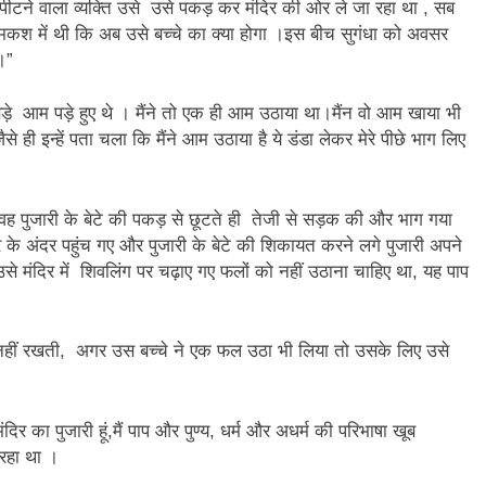
3 Years Ago
पीटने वाला व्यक्ति उसे उसे पकड़ कर मंदिर की ओर ले जा रहा था , सब
अंतरराष्ट्रीय मित्रता दिवस पर विशेष “किताबों के पन्नों से लेकर अनकही कहानियों तक”
मकश में थी कि अब उसे बच्चे का क्या होगा ।इस बीच सुगंधा को अवसर
।”
पा सरकारों से जवाबदेही कब?
कहां चला गया पुलिस के हाथों में
े आम पड़े हुए थे । मैंने तो एक ही आम उठाया था।मैंन वो आम खाया भी
4 Days Ago
 ही इन्हें पता चला कि मैंने आम उठाया है ये डंडा लेकर मेरे पीछे भाग लिए
धीवाद की छाया या डिजिटल युग का नया प्रतिरोध?
संस्मरण : ग
4 Days Ago
 वह पुजारी के बेटे की पकड़ से छूटते ही तेजी से सड़क की और भाग गया
 अंदर पहुंच गए और पुजारी के बेटे की शिकायत करने लगे पुजारी अपने
, उसे मंदिर में शिवलिंग पर चढ़ाए गए फलों को नहीं उठाना चाहिए था, यह पाप
 नहीं रखती, अगर उस बच्चे ने एक फल उठा भी लिया तो उसके लिए उसे
दिर का पुजारी हूं,मैं पाप और पुण्य, धर्म और अधर्म की परिभाषा खूब
 रहा था ।