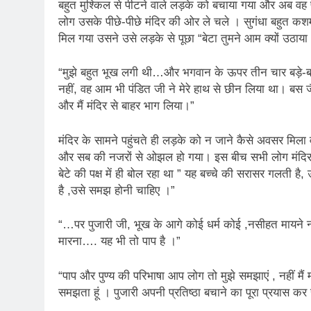
3 Years Ago
बहुत मुश्किल से पीटने वाले लड़के को बचाया गया और अब वह 
लोग उसके पीछे-पीछे मंदिर की ओर ले चले । सुगंधा बहुत कश
मिल गया उसने उसे लड़के से पूछा “बेटा तुमने आम क्यों उठाया
3 Days Ago
पेपर लीक पर गैर-भाज
“मुझे बहुत भूख लगी थी…और भगवान के ऊपर तीन चार बड़े-बड़
4 Days Ago
नहीं, वह आम भी पंडित जी ने मेरे हाथ से छीन लिया था। बस जैसे
कॉकरोच आंदोलन: गां
और मैं मंदिर से बाहर भाग लिया।”
4 Days Ago
मंदिर के सामने पहुंचते ही लड़के को न जाने कैसे अवसर मिला
और सब की नजरों से ओझल हो गया। इस बीच सभी लोग मंदिर के
बेटे की पक्ष में ही बोल रहा था ” यह बच्चे की सरासर गलती है
है ,उसे समझ होनी चाहिए ।”
“…पर पुजारी जी, भूख के आगे कोई धर्म कोई ,नसीहत मायने
मारना…. यह भी तो पाप है ।”
“पाप और पुण्य की परिभाषा आप लोग तो मुझे समझाएं , नहीं मैं मं
समझता हूं । पुजारी अपनी प्रतिष्ठा बचाने का पूरा प्रयास कर