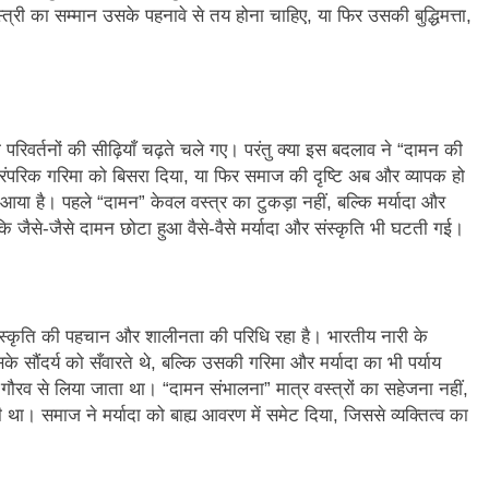
स्त्री का सम्मान उसके पहनावे से तय होना चाहिए, या फिर उसकी बुद्धिमत्ता,
न’ (सम्पादकीय)
अबकी बार हुए न पार
2 Years Ago
न को मिला बेस्ट वालंटियर अवॉर्ड–लाल बिहारी लाल
समाज सेवा
2 Years A
ा दिवस “ की बहुत बहुत बधाई
भारत रत्न जननायक कर्पूरी ठाकुर
रिवर्तनों की सीढ़ियाँ चढ़ते चले गए। परंतु क्या इस बदलाव ने “दामन की
3 Years Ago
 पारंपरिक गरिमा को बिसरा दिया, या फिर समाज की दृष्टि अब और व्यापक हो
– मनमोहन शर्मा ‘शरण’ (सम्पादकीय )
 है। पहले “दामन” केवल वस्त्र का टुकड़ा नहीं, बल्कि मर्यादा और
ि जैसे-जैसे दामन छोटा हुआ वैसे-वैसे मर्यादा और संस्कृति भी घटती गई।
0-18 फरवरी) में अनुराधा प्रकाशन के स्टाल पर अपनी पुस्तक को प्रदर्शित/विमोचन ह
 हिंदी भाषा की स्वीकृति
मत बहाओ खून
3 Years Ago
संस्कृति की पहचान और शालीनता की परिधि रहा है। भारतीय नारी के
्पादकीय : इंडिया / भारत , जी-20 में ‘भार-त’ का चमका सितारा
ंदर्य को सँवारते थे, बल्कि उसकी गरिमा और मर्यादा का भी पर्याय
ौरव से लिया जाता था। “दामन संभालना” मात्र वस्त्रों का सहेजना नहीं,
 आर हरि कुमार ने किया अनुराधा प्रकाशन की पुस्तकों एवं ‘उत्कर्ष मेल’ का लोकार
था। समाज ने मर्यादा को बाह्य आवरण में समेट दिया, जिससे व्यक्तित्व का
े भव्यभाल पर एक सुरम्य तिलकहैं
श्री हनुमानजी का जन्म महोत