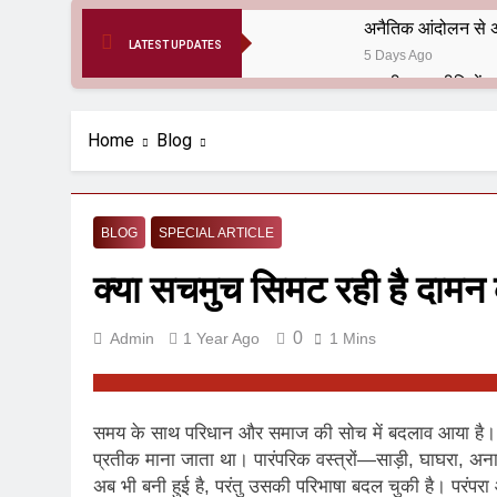
अनैतिक आंदोलन से अ
LATEST UPDATES
5 Days Ago
6 Months Ago
आर्य समाज मधुबनी बि
Home
Blog
9 Months Ago
हरियाणा सरकार के बाबा
1 Year Ago
BLOG
SPECIAL ARTICLE
आतंकवाद के जड़मूल ना
क्या सचमुच सिमट रही है दामन क
1 Year Ago
पाकिस्तान और PoK मे
1 Year Ago
0
Admin
1 Year Ago
1 Mins
श्री चौरासिया ब्राह्म
1 Year Ago
धरती पर लौटीं सुनी
समय के साथ परिधान और समाज की सोच में बदलाव आया है। पहल
1 Year Ago
प्रतीक माना जाता था। पारंपरिक वस्त्रों—साड़ी, घाघरा, अ
अनुराधा प्रकाशन, नई 
अब भी बनी हुई है, परंतु उसकी परिभाषा बदल चुकी है। परंप