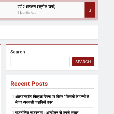
दर्द ए आरक्षण (सुनील शर्मा)
6 Months Ago
 — असरानी को भावभीनी श्रद्धांजलि
Search
SEARCH
Recent Posts
ल आयोजन
अंतरराष्ट्रीय मित्रता दिवस पर विशेष “किताबों के पन्नों से
लेकर अनकही कहानियों तक”
राजनीतिक सफरनामा : आन्दोलन से उपजे सवाल