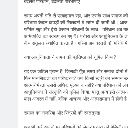
बदलते परिधान, बदलती परिभाषाएँ
3 Years Ago
समय अपनी गति से प्रवाहमान रहा, और उसके साथ समाज की 
4 Days Ago
परिभाषा केवल कपड़ों की सिलवटों में समेट दी जाती थी। आज म
पेपर लीक पर गैर-भाज
फॉर्मल सूट और इंडो-वेस्टर्न परिधानों के साथ। परिधान अब मात
5 Days Ago
अभिव्यक्ति का स्वरूप बन गए हैं। परंपरा और आधुनिकता के ताने
कॉकरोच आंदोलन: गां
बीच संतुलन स्थापित करता है। गरिमा अब वस्त्रों की परिधि में 
5 Days Ago
क्या आधुनिकता ने दामन की प्रतिष्ठा को धूमिल किया?
यह एक जटिल प्रश्न है, जिसकी गूँज समय और समाज दोनों में सु
फिर मानसिकता का परिष्करण? क्या किसी स्त्री का सम्मान उसक
आत्मनिर्भरता उससे अधिक मूल्यवान नहीं? क्या परिधान की लं
आधुनिकता ने संस्कृति को धूमिल किया, परंतु अन्य इसे आत्म-अभ
बाह्य आवरण में नहीं, बल्कि आचरण और आत्मसम्मान में होती है
समाज का नजरिया और स्त्रियों की स्वतंत्रता
अब भी कई स्थानों पर परिधानों को लेकर परंपरा की बेड़ियाँ जकड