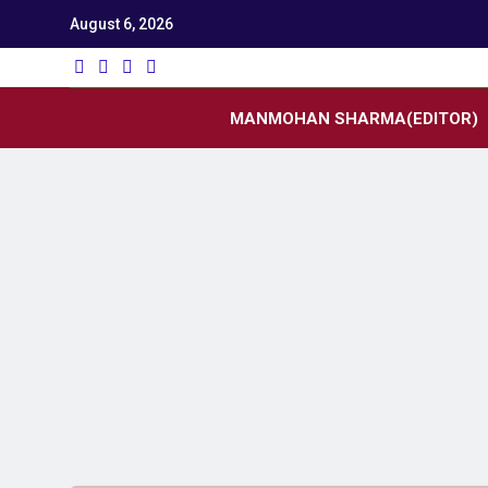
August 6, 2026
Utk
Latest News
MANMOHAN SHARMA(EDITOR)