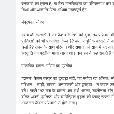
2 Years Ago
संस्कारों का ह्रास हैं, या फिर मानसिकता का परिष्करण? क्या 
कितना बदल गया इंसा
शिक्षा और आत्मनिर्भरता अधिक महत्वपूर्ण हैं?
2 Years Ago
दिल्ली की फ़िरदौस ख़ा
-प्रियंका सौरभ
2 Years Ago
“अंतर्राष्ट्रीय महिल
समय की करवटों ने जब फैशन के रेशों को बुना, तब परिधान भी प
2 Years Ago
प्रतिष्ठा” को भी प्रभावित किया है? क्या आधुनिक वस्त्रों ने
राम नाम लो प्रेम से 
चली है? समय के साथ परिधान और समाज की सोच में बदलाव आया
3 Years Ago
संस्कृति का प्रतीक माना जाता था। क्या हम ये कह सकते है क
विश्व पुस्तक मेले (1
3 Years Ago
पारंपरिक दामन: गरिमा का प्रतीक
२१वीं सदी में विश्व में
3 Years Ago
“दामन” केवल वस्त्र का टुकड़ा नहीं, यह मर्यादा का आँचल, 
सम
परिधान—साड़ी, घाघरा, अनारकली और दुपट्टा—न केवल उसके सौ
3 Years Ago
बने। पहले “52 गज़ के दामन” का अर्थ भव्यता, शालीनता और ग
नोसेना प्रमुख एडमिरल
बल्कि अपनी प्रतिष्ठा और चारित्रिक दृढ़ता को बचाए रखना भी 
आकलन केवल परिधानों से होने लगा।
3 Years Ago
डॉ. अम्बेडकर भारत क