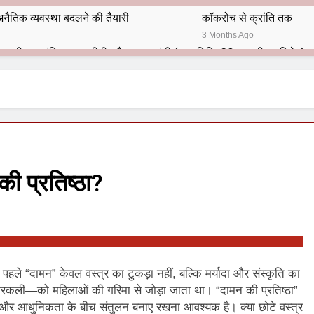
नैतिक व्यवस्था बदलने की तैयारी
कॉकरोच से क्रांति तक
3 Months Ago
भारतीय राजनीति में आज भी प्रासांगिक एव अद्वीतीय है महात्मा गांधी (पुण्य तिथि-30 जनवरी पर विशेष)
हार का शताब्दी समारोह
अलविदा “अंग्रेज़ों के ज़माने के जेलर”
10 Months Ago
 बंदा सिंह बहादुर की स्मृति में स्मारक निर्माण की दिशा में बढ़ते कदम
श से पूर्व यह’ ऑपरेशन सिन्दूर’ रुकेगा नहीं : मनमोहन शर्मा ‘शरण’ (संपादक)
ी प्रतिष्ठा?
ं 9 आतंकी ठिकानों पर भारत ने की एयर स्ट्राइक (ऑपरेशन सिन्दूर)
ण समाज समन्वय समिति के व्दारा‌ ‘राष्ट्रीय प्रबुद्ध ब्राह्मण‌ महासम्मेलन‌’ का सफ
ता विलियम्स: एक ऐतिहासिक वापसी
े “दामन” केवल वस्त्र का टुकड़ा नहीं, बल्कि मर्यादा और संस्कृति का
नारकली—को महिलाओं की गरिमा से जोड़ा जाता था। “दामन की प्रतिष्ठा”
दिल्ली द्वारा ‘पुस्तक लोकार्पण, काव्य गोष्ठी एवं सम्मान समारोह’ का भव्य आयोजन
रा और आधुनिकता के बीच संतुलन बनाए रखना आवश्यक है। क्या छोटे वस्त्र