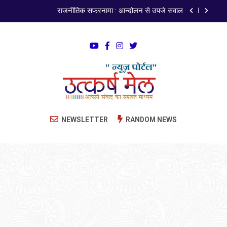
राजनीतिक सफरनामा : आन्दोलन से उपजे सवाल
पेपर लीक पर गैर-भाजपा सरकारों से जवाबदेही कब?
कहां चला गया पुलिस के हाथों में लहराने वाला डंडा
ISO 9001:2015 Certified
अंतरराष्ट्रीय मित्रता दिवस पर विशेष “किताबों के पन्नों से लेकर
Utkarsh Mail
अनकही कहानियों तक”
Latest News , Articles, Literature in Hindi and
NEWSLETTER
RANDOM NEWS
राजनीतिक सफरनामा : आन्दोलन से उपजे सवाल
English
पेपर लीक पर गैर-भाजपा सरकारों से जवाबदेही कब?
कहां चला गया पुलिस के हाथों में लहराने वाला डंडा