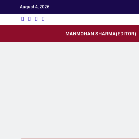
August 4, 2026
Utk
Latest News
MANMOHAN SHARMA(EDITOR)