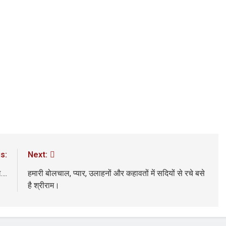
3 Years Ago
अंतरराष्ट्रीय मित्रता दिवस पर विशेष “किताबों के पन्नों से लेकर अनकही कहानियों तक”
पा सरकारों से जवाबदेही कब?
कहां चला गया पुलिस के हाथों में
3 Days Ago
धीवाद की छाया या डिजिटल युग का नया प्रतिरोध?
संस्मरण : ग
3 Days Ago
s:
Next:
े….
हमारी बोलचाल, प्यार, उलाहनों और कहावतों में सदियों से रचे बसे
है श्रीराम।