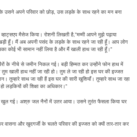
न’ (सम्पादकीय)
अबकी बार हुए न पार
कि उसने अपने परिवार को छोड़, उस लड़के के साथ रहने का मन बना
2 Years Ago
न को मिला बेस्ट वालंटियर अवॉर्ड–लाल बिहारी लाल
समाज सेवा
2 Years A
व्हाट्सएप मैसेज किया। रोशनी लिखती है,”मम्मी आपने मुझे पढ़ाया
ा दिवस “ की बहुत बहुत बधाई
भारत रत्न जननायक कर्पूरी ठाकुर
़ी हूँ। मैं अब अपनी पसंद के लड़के के साथ रहने जा रही हूँ। आप लोग
3 Years Ago
पका कोई भी सामान नहीं लिया है और मैं खाली हाथ जा रही हूँ।”
– मनमोहन शर्मा ‘शरण’ (सम्पादकीय )
ैरों के नीचे से जमीन निकल गई। बड़ी हिम्मत कर उन्होंने फोन हाथ में
0-18 फरवरी) में अनुराधा प्रकाशन के स्टाल पर अपनी पुस्तक को प्रदर्शित/विमोचन ह
ोशनी तुम खाली हाथ नहीं जा रही हो। तुम ले जा रही हो इस घर की इज्जत
ान। तुम्हारे साथ जा रही हैं इस घर की सारी खुशियाँ। तुम्हारे साथ जा रहा
 हिंदी भाषा की स्वीकृति
मत बहाओ खून
ही हो लड़कियों की शिक्षा का अधिकार।”
3 Years Ago
्पादकीय : इंडिया / भारत , जी-20 में ‘भार-त’ का चमका सितारा
म खुल गई। अश्रु जल नैनों में उतर आया। उसने तुरंत फैसला किया घर
 आर हरि कुमार ने किया अनुराधा प्रकाशन की पुस्तकों एवं ‘उत्कर्ष मेल’ का लोकार
ै? फिर वासना और खुदगर्जी के चलते परिवार की इज्जत को क्यों तार-तार कर
े भव्यभाल पर एक सुरम्य तिलकहैं
श्री हनुमानजी का जन्म महोत