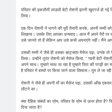
2 Years Ago
कितना बदल गया इंसा
परिवार की इकलौती लाडली बेटी रोशनी इतनी खुदगर्ज हो गई 
2 Years Ago
लिया।
दिल्ली की फ़िरदौस ख़ा
2 Years Ago
एक दिन रोशनी ने भागने की पूरी तैयारी करके, अपनी मम्मी को 
“अंतर्राष्ट्रीय महिल
लिखाया। उसके लिए आपका धन्यवाद। आज मैं अपने पैरों पर खड
2 Years Ago
उसे जानते तो हैं लेकिन आप उसे कभी अपनाएंगे नहीं। मैंने आ
राम नाम लो प्रेम से 
3 Years Ago
उसकी मम्मी ने जैसे ही उसका व्हाट्सएप मैसेज पढ़ा, उनके तो प
विश्व पुस्तक मेले (1
लिया। उन्होंने तुरंत रोशनी को मैसेज किया, ” प्यारी बेटी र
3 Years Ago
अपने साथ। तुम्हारे साथ जा रहा है तुम्हारे पिता की पगड़ी का म
२१वीं सदी में विश्व में
है परिवार में बच्चों पर किया जाने वाला विश्वास। तुम ले जा र
3 Years Ago
सम
रोशनी ने जैसे ही अपनी माँ का मैसेज पढ़ा, उसकी आँख एकद
3 Years Ago
लौटने का।
नोसेना प्रमुख एडमिरल
3 Years Ago
क्या दैहिक संबंधों का प्रेम, परिवार के प्रेम से ऊपर होता ह
डॉ. अम्बेडकर भारत क
दिया जाता है?