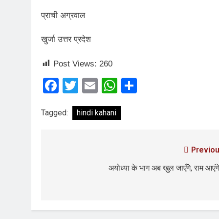
3 Years Ago
प्राची अग्रवाल
2 Days Ago
पेपर लीक पर गैर-भाज
खुर्जा उत्तर प्रदेश
3 Days Ago
कॉकरोच आंदोलन: गां
Post Views:
260
3 Days Ago
Facebook
Twitter
Email
WhatsApp
Share
Tagged:
hindi kahani
Previou
अयोध्या के भाग अब खुल जाएँगे, राम आएंग