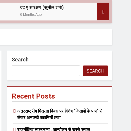
दर्द ए आरक्षण (सुनील शर्मा)
6 Months Ago
 — असरानी को भावभीनी श्रद्धांजलि
Search
SEARCH
Recent Posts
ल आयोजन
अंतरराष्ट्रीय मित्रता दिवस पर विशेष “किताबों के पन्नों से
लेकर अनकही कहानियों तक”
राजनीतिक सफरनामा : आन्दोलन से उपजे सवाल