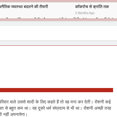
नैतिक व्यवस्था बदलने की तैयारी
कॉकरोच से क्रांति तक
2 Months Ago
भारतीय राजनीति में आज भी प्रासांगिक एव अद्वीतीय है महात्मा गांधी (पुण्य तिथि-30 जनवरी पर विशेष)
हार का शताब्दी समारोह
अलविदा “अंग्रेज़ों के ज़माने के जेलर”
10 Months Ago
 बंदा सिंह बहादुर की स्मृति में स्मारक निर्माण की दिशा में बढ़ते कदम
श से पूर्व यह’ ऑपरेशन सिन्दूर’ रुकेगा नहीं : मनमोहन शर्मा ‘शरण’ (संपादक)
ं 9 आतंकी ठिकानों पर भारत ने की एयर स्ट्राइक (ऑपरेशन सिन्दूर)
ण समाज समन्वय समिति के व्दारा‌ ‘राष्ट्रीय प्रबुद्ध ब्राह्मण‌ महासम्मेलन‌’ का सफ
ता विलियम्स: एक ऐतिहासिक वापसी
परिवार वाले उससे शादी के लिए कहते हैं तो वह मना कर देती। रोशनी कई
यत से बहुत कम था। वह दूसरे धर्म संप्रदाय से भी था। रोशनी अच्छी तरह
दिल्ली द्वारा ‘पुस्तक लोकार्पण, काव्य गोष्ठी एवं सम्मान समारोह’ का भव्य आयोजन
ी नहीं अपनायेगा।