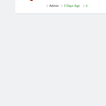
Admin
3 Days Ago
0