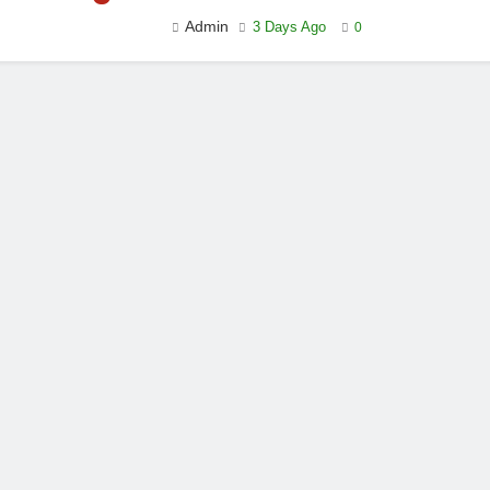
Admin
3 Days Ago
0