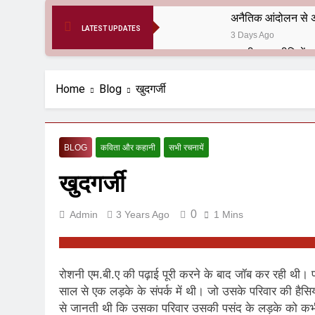
अनैतिक आंदोलन से अ
LATEST UPDATES
3 Days Ago
6 Months Ago
आर्य समाज मधुबनी बि
Home
Blog
खुदगर्जी
9 Months Ago
हरियाणा सरकार के बाबा
1 Year Ago
BLOG
कविता और कहानी
सभी रचनायें
आतंकवाद के जड़मूल ना
खुदगर्जी
1 Year Ago
पाकिस्तान और PoK मे
1 Year Ago
0
Admin
3 Years Ago
1 Mins
श्री चौरासिया ब्राह्म
1 Year Ago
धरती पर लौटीं सुनी
रोशनी एम.बी.ए की पढ़ाई पूरी करने के बाद जॉब कर रही थी। 
1 Year Ago
साल से एक लड़के के संपर्क में थी। जो उसके परिवार की हैसि
अनुराधा प्रकाशन, नई 
से जानती थी कि उसका परिवार उसकी पसंद के लड़के को कभ