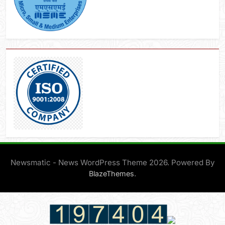
Newsmatic - News WordPress Theme 2026. Powered By
.
BlazeThemes