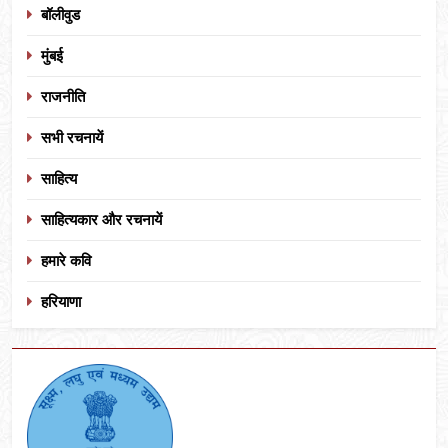
बॉलीवुड
मुंबई
राजनीति
सभी रचनायें
साहित्य
साहित्यकार और रचनायें
हमारे कवि
हरियाणा