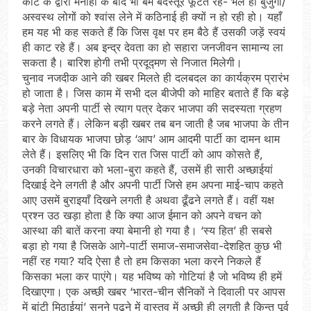
कोर्ट के द्वारा मनाही के बाद भी बम बदस्तूर फूटते रहे- भले ही बुजुर्गों/
अस्वस्थ लोगों को श्वांस लेने में कठिनाई ही क्यों न हो रही हो। यहाँ
हम यह भी कह सकते हैं कि जिस वृक्ष पर हम बैठे हैं उसकी जड़ें स्वयं
ही काट रहे हैं। अब इन्द्र देवता का हो सहारा जनजीवन सामान्य ला
सकता है। बारिश होगी तभी प्रदूद्मण से निजात मिलेगी।
चुनाव नजदीक आने की खबर मिलते ही दलबदल का कार्यक्रम प्रारंभ
हो जाता है। जिस काम में सभी दल बीजेपी को माहिर बताते हैं कि बड़े
बड़े नेता अपनी पार्टी से त्याग पत्र देकर भाजपा की सदस्यता ग्रहण
करने लगते हैं। लेकिन बड़ी खबर तब बन जाती है जब भाजपा के तीन
बार के विधायक भाजपा छोड़ ‘आप’ आम आदमी पार्टी का दामन थाम
लेते हैं। इसलिए भी कि दिन रात जिस पार्टी को आप कोसते हैं,
उनकी विचारधारा को भला-बुरा कहते हैं, उसमें ही सारी अच्छाईयां
दिखाई देने लगती है और अपनी पार्टी जिसे हम अपना माई-चाप कहते
आए उसमें बुराइयाँ दिखने लगती है अथवा ढूँढने लगते हैं। वहीं यक्ष
प्रश्न उठ खड़ा होता है कि क्या आज ईमान को अपने वचन को
आस्था की बातें करना क्या बेमानी हो गया है। ‘स्य हित’ ही सबसे
बड़ा हो गया है जिसके आगे-पार्टी समाज-समाजसेवा-देशहित कुछ भी
नहीं रह गया? यदि ऐसा है तो हम किसका भला करने निकले हैं
किसका भला कर पाएंगे। यह भविष्य को गोटियां है जो भविष्य ही हमें
दिखाएगा। एक अच्छी खबर ‘भारत-चीन सैनिकों ने दिवाली पर आपस
में बांटी मिठाईयां’ सुनने पढ़ने में वास्तव में अच्छी ही लगती है किन्तु पूर्व