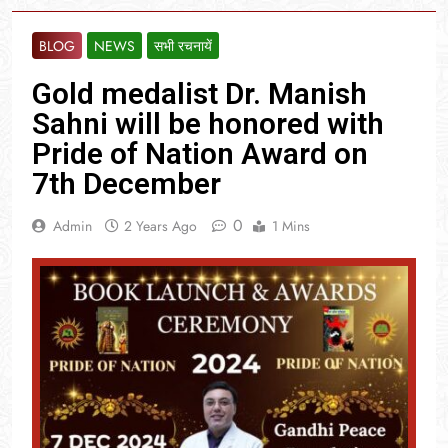
BLOG
NEWS
सभी रचनायें
Gold medalist Dr. Manish
Sahni will be honored with
Pride of Nation Award on
7th December
0
Admin
2 Years Ago
1 Mins