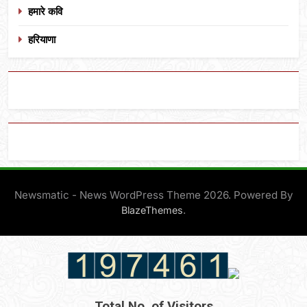
हमारे कवि
हरियाणा
Newsmatic - News WordPress Theme 2026. Powered By
.
BlazeThemes
Total No. of Visitors