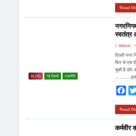
Read M
नगरनिगम 
स्वतंत्र
Admin
दिल्ली नगर न
फिर से एक ह
चुकी है और 4
BLOG
नई दिल्ली
राजनीति
………..इ
F
Read M
कर्मवीर 