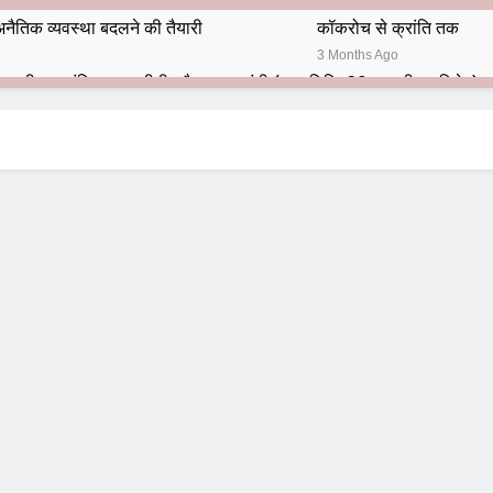
नैतिक व्यवस्था बदलने की तैयारी
कॉकरोच से क्रांति तक
3 Months Ago
भारतीय राजनीति में आज भी प्रासांगिक एव अद्वीतीय है महात्मा गांधी (पुण्य तिथि-30 जनवरी पर विशेष)
हार का शताब्दी समारोह
अलविदा “अंग्रेज़ों के ज़माने के जेलर”
10 Months Ago
 बंदा सिंह बहादुर की स्मृति में स्मारक निर्माण की दिशा में बढ़ते कदम
श से पूर्व यह’ ऑपरेशन सिन्दूर’ रुकेगा नहीं : मनमोहन शर्मा ‘शरण’ (संपादक)
ं 9 आतंकी ठिकानों पर भारत ने की एयर स्ट्राइक (ऑपरेशन सिन्दूर)
ण समाज समन्वय समिति के व्दारा‌ ‘राष्ट्रीय प्रबुद्ध ब्राह्मण‌ महासम्मेलन‌’ का सफ
ता विलियम्स: एक ऐतिहासिक वापसी
दिल्ली द्वारा ‘पुस्तक लोकार्पण, काव्य गोष्ठी एवं सम्मान समारोह’ का भव्य आयोजन