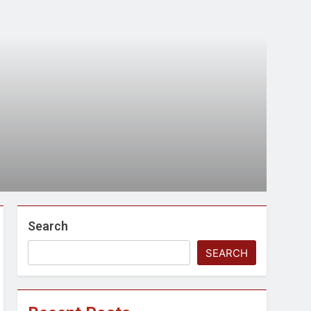
 मे तत्पर दानवीर परिवार
go
ेतु संपर्क करें
Search
SEARCH
्पण
डॉक्टर सरोजिनी प्रीतम कहिन
3 Years Ago
्सव का भव्य आयोजन