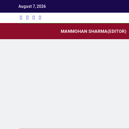
August 7, 2026
Utk
Latest News
MANMOHAN SHARMA(EDITOR)