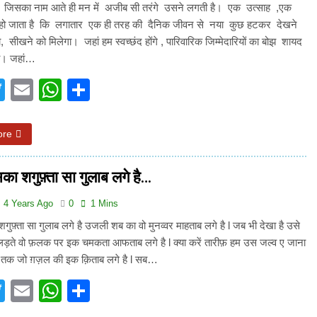
3 Years Ago
जिसका नाम आते ही मन में अजीब सी तरंगे उसने लगती है। एक उत्साह ,एक
अंतरराष्ट्रीय मित्रता दिवस पर विशेष “किताबों के पन्नों से लेकर अनकही कहानियों तक”
न हो जाता है कि लगातार एक ही तरह की दैनिक जीवन से नया कुछ हटकर देखने
, सीखने को मिलेगा। जहां हम स्वच्छंद होंगे , पारिवारिक जिम्मेदारियों का बोझ शायद
पा सरकारों से जवाबदेही कब?
कहां चला गया पुलिस के हाथों में
ा। जहां…
6 Days Ago
acebook
Twitter
Email
WhatsApp
Share
धीवाद की छाया या डिजिटल युग का नया प्रतिरोध?
संस्मरण : ग
6 Days Ago
ore
का शगुफ़्ता सा गुलाब लगे है…
4 Years Ago
0
1 Mins
गुफ़्ता सा गुलाब लगे है उजली शब का वो मुनव्वर माहताब लगे है l जब भी देखा है उसे
 लड़ते वो फ़लक पर इक चमकता आफताब लगे है l क्या करें तारीफ़ हम उस जल्व ए जाना
ाँ तक जो ग़ज़ल की इक क़िताब लगे है l सब…
acebook
Twitter
Email
WhatsApp
Share