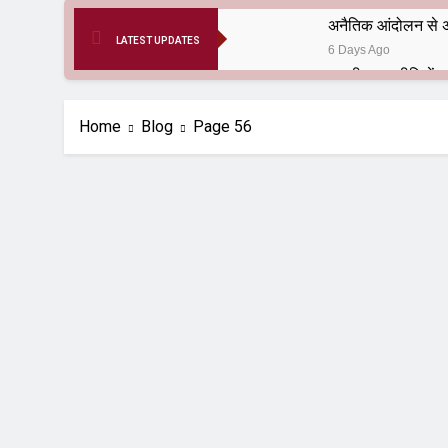
अनैतिक आंदोलन से अ
LATEST UPDATES
6 Days Ago
6 Months Ago
आर्य समाज मधुबनी बि
Home
Blog
Page 56
9 Months Ago
हरियाणा सरकार के बाबा
1 Year Ago
आतंकवाद के जड़मूल ना
1 Year Ago
पाकिस्तान और PoK मे
1 Year Ago
श्री चौरासिया ब्राह्म
1 Year Ago
धरती पर लौटीं सुनी
1 Year Ago
अनुराधा प्रकाशन, नई 