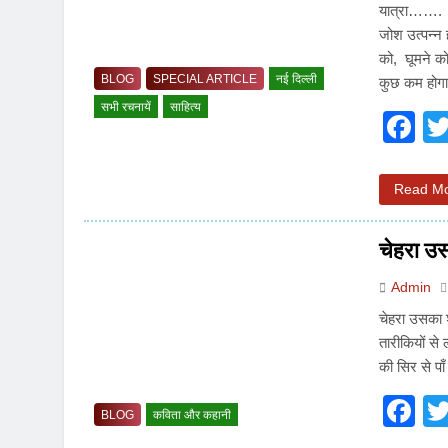
3 Years Ago
यात्रा……. 
जोश उत्पन्
5 Days Ago
को, घूमने को
पेपर लीक पर गैर-भाज
BLOG
SPECIAL ARTICLE
नई दिल्ली
कुछ कम होग
6 Days Ago
सभी रचनायें
साहित्य
F
कॉकरोच आंदोलन: गां
6 Days Ago
Read M
चेहरा उस
Admin
चेहरा उसका श
तारीकियों से
की सिर से प
F
BLOG
कविता और कहानी