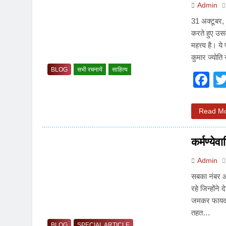
Admin
31 अक्टूबर, 
करते हुए उसक
महत्त्व है। य
कुमार ज्योति 
BLOG
सभी रचनायें
साहित्य
F
Read M
कर्मण्ये
Admin
सबका नंबर आ
रहे जिन्होंने
जमकर फायदा 
तहत…
BLOG
SPECIAL ARTICLE