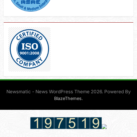
Newsmatic - News WordPress Theme 2026. Powered By
.
BlazeThemes