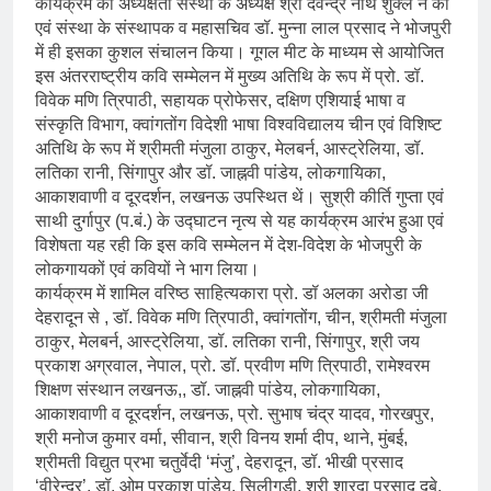
कार्यक्रम की अध्यक्षता संस्था के अध्यक्ष श्री देवेन्द्र नाथ शुक्ल ने की
एवं संस्था के संस्थापक व महासचिव डॉ. मुन्ना लाल प्रसाद ने भोजपुरी
में ही इसका कुशल संचालन किया। गूगल मीट के माध्यम से आयोजित
इस अंतरराष्ट्रीय कवि सम्मेलन में मुख्य अतिथि के रूप में प्रो. डॉ.
विवेक मणि त्रिपाठी, सहायक प्रोफेसर, दक्षिण एशियाई भाषा व
संस्कृति विभाग, क्वांगतोंग विदेशी भाषा विश्वविद्यालय चीन एवं विशिष्ट
अतिथि के रूप में श्रीमती मंजुला ठाकुर, मेलबर्न, आस्ट्रेलिया, डॉ.
लतिका रानी, सिंगापुर और डॉ. जाह्नवी पांडेय, लोकगायिका,
आकाशवाणी व दूरदर्शन, लखनऊ उपस्थित थें। सुश्री कीर्ति गुप्ता एवं
साथी दुर्गापुर (प.बं.) के उद्घाटन नृत्य से यह कार्यक्रम आरंभ हुआ एवं
विशेषता यह रही कि इस कवि सम्मेलन में देश-विदेश के भोजपुरी के
लोकगायकों एवं कवियों ने भाग लिया।
कार्यक्रम में शामिल वरिष्ठ साहित्यकारा प्रो. डॉ अलका अरोडा जी
देहरादून से , डॉ. विवेक मणि त्रिपाठी, क्वांगतोंग, चीन, श्रीमती मंजुला
ठाकुर, मेलबर्न, आस्ट्रेलिया, डॉ. लतिका रानी, सिंगापुर, श्री जय
प्रकाश अग्रवाल, नेपाल, प्रो. डॉ. प्रवीण मणि त्रिपाठी, रामेश्वरम
शिक्षण संस्थान लखनऊ,, डॉ. जाह्नवी पांडेय, लोकगायिका,
आकाशवाणी व दूरदर्शन, लखनऊ, प्रो. सुभाष चंद्र यादव, गोरखपुर,
श्री मनोज कुमार वर्मा, सीवान, श्री विनय शर्मा दीप, थाने, मुंबई,
श्रीमती विद्युत प्रभा चतुर्वेदी ‘मंजु’, देहरादून, डॉ. भीखी प्रसाद
‘वीरेन्द्र’, डॉ. ओम प्रकाश पांडेय, सिलीगुड़ी, श्री शारदा प्रसाद दुबे,