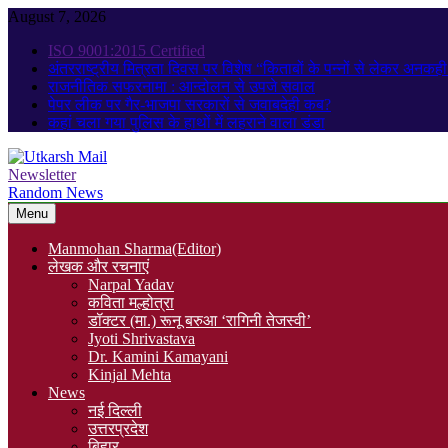
Skip
August 7, 2026
to
ISO 9001:2015 Certified
content
अंतरराष्ट्रीय मित्रता दिवस पर विशेष “किताबों के पन्नों से लेकर अनक
राजनीतिक सफरनामा : आन्दोलन से उपजे सवाल
पेपर लीक पर गैर-भाजपा सरकारों से जवाबदेही कब?
कहां चला गया पुलिस के हाथों में लहराने वाला डंडा
Newsletter
Utkarsh Mail
Latest News , Articles, Literature in Hindi and English
Random News
Menu
Manmohan Sharma(Editor)
लेखक और रचनाएं
Narpal Yadav
कविता मल्होत्रा
डॉक्टर (मा.) रूनू बरुआ ‘रागिनी तेजस्वी’
Jyoti Shrivastava
Dr. Kamini Kamayani
Kinjal Mehta
News
नई दिल्ली
उत्तरप्रदेश
बिहार