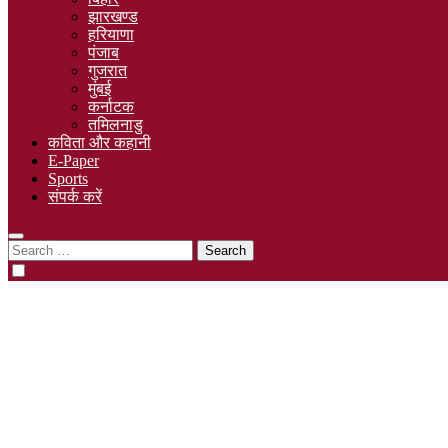
झारखण्ड
हरियाणा
पंजाब
गुजरात
मुंबई
कर्नाटक
तमिलनाडु
कविता और कहानी
E-Paper
Sports
संपर्क करें
Search
for: