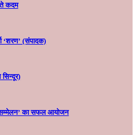
ढ़ते कदम
्मा ‘शरण’ (संपादक)
सिन्दूर)
ण‌ महासम्मेलन‌’ का सफल आयोजन