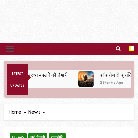
MENU
अनैतिक व्यवस्था बदलने की तैयारी
LATEST
कॉकरोच से क्रांति तक
2 Months Ago
UPDATES
Home
News
NEWS
नई दिल्ली
राजनीति