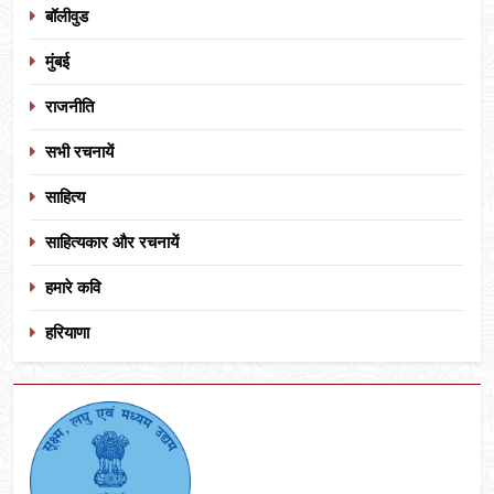
बॉलीवुड
मुंबई
राजनीति
सभी रचनायें
साहित्य
साहित्यकार और रचनायें
हमारे कवि
हरियाणा