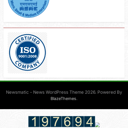
Newsmatic - News WordPress Theme 2026. Powered By
.
BlazeThemes