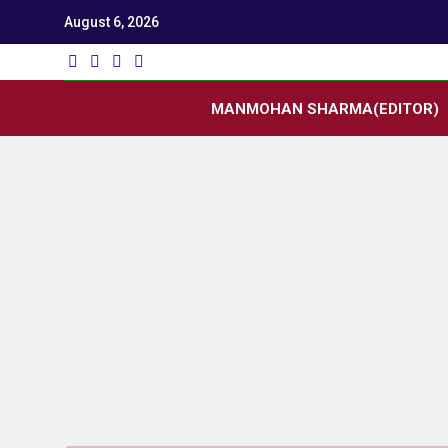
August 6, 2026
Utk
Latest News
MANMOHAN SHARMA(EDITOR)