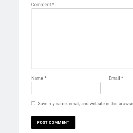
3 Years Ago
Comment
*
4 Days Ago
पेपर लीक पर गैर-भाज
5 Days Ago
कॉकरोच आंदोलन: गां
5 Days Ago
Name
*
Email
*
Save my name, email, and website in this browse