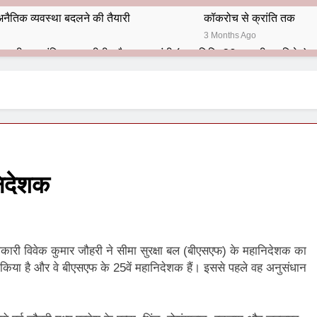
नैतिक व्यवस्था बदलने की तैयारी
कॉकरोच से क्रांति तक
3 Months Ago
भारतीय राजनीति में आज भी प्रासांगिक एव अद्वीतीय है महात्मा गांधी (पुण्य तिथि-30 जनवरी पर विशेष)
हार का शताब्दी समारोह
अलविदा “अंग्रेज़ों के ज़माने के जेलर”
10 Months Ago
 बंदा सिंह बहादुर की स्मृति में स्मारक निर्माण की दिशा में बढ़ते कदम
श से पूर्व यह’ ऑपरेशन सिन्दूर’ रुकेगा नहीं : मनमोहन शर्मा ‘शरण’ (संपादक)
निदेशक
ं 9 आतंकी ठिकानों पर भारत ने की एयर स्ट्राइक (ऑपरेशन सिन्दूर)
ण समाज समन्वय समिति के व्दारा‌ ‘राष्ट्रीय प्रबुद्ध ब्राह्मण‌ महासम्मेलन‌’ का सफ
िकारी विवेक कुमार जौहरी ने सीमा सुरक्षा बल (बीएसएफ) के महानिदेशक का
ता विलियम्स: एक ऐतिहासिक वापसी
क किया है और वे बीएसएफ के 25वें महानिदेशक हैं। इससे पहले वह अनुसंधान
दिल्ली द्वारा ‘पुस्तक लोकार्पण, काव्य गोष्ठी एवं सम्मान समारोह’ का भव्य आयोजन