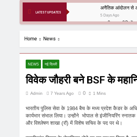
अनैतिक आंदोलन से अ
LATEST UPDATES
5 Days Ago
6 Months Ago
आर्य समाज मधुबनी बि
Home
News
9 Months Ago
हरियाणा सरकार के बाबा
1 Year Ago
NEWS
नई दिल्ली
आतंकवाद के जड़मूल ना
विवेक जौहरी बने BSF के महा
1 Year Ago
पाकिस्तान और PoK मे
1 Year Ago
0
Admin
7 Years Ago
1 Mins
श्री चौरासिया ब्राह्म
1 Year Ago
भारतीय पुलिस सेवा के 1984 बैच के मध्य प्रदेश कैडर के अध
धरती पर लौटीं सुनी
कार्यभार संभाल लिया। उन्होंने भोपाल से इंजीनियरिंग स्नात
और विश्लेषण शाखा (रॉ) में विशेष सचिव के पद पर थे।
1 Year Ago
अनुराधा प्रकाशन, नई 