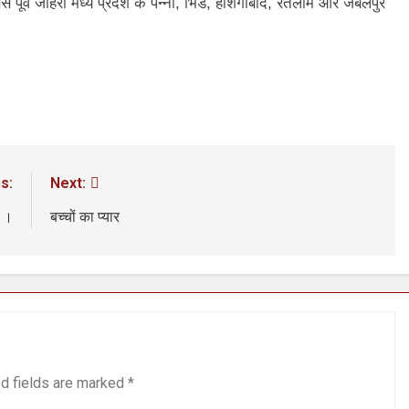
े पूर्व जौहरी मध्य प्रदेश के पन्ना, भिंड, होशंगाबाद, रतलाम और जबलपुर
न’ (सम्पादकीय)
अबकी बार हुए न पार
2 Years Ago
न को मिला बेस्ट वालंटियर अवॉर्ड–लाल बिहारी लाल
समाज सेवा
2 Years A
ा दिवस “ की बहुत बहुत बधाई
भारत रत्न जननायक कर्पूरी ठाकुर
3 Years Ago
– मनमोहन शर्मा ‘शरण’ (सम्पादकीय )
s:
Next:
0-18 फरवरी) में अनुराधा प्रकाशन के स्टाल पर अपनी पुस्तक को प्रदर्शित/विमोचन ह
 ।।
बच्चों का प्यार
 हिंदी भाषा की स्वीकृति
मत बहाओ खून
3 Years Ago
्पादकीय : इंडिया / भारत , जी-20 में ‘भार-त’ का चमका सितारा
 आर हरि कुमार ने किया अनुराधा प्रकाशन की पुस्तकों एवं ‘उत्कर्ष मेल’ का लोकार
d fields are marked
*
े भव्यभाल पर एक सुरम्य तिलकहैं
श्री हनुमानजी का जन्म महोत