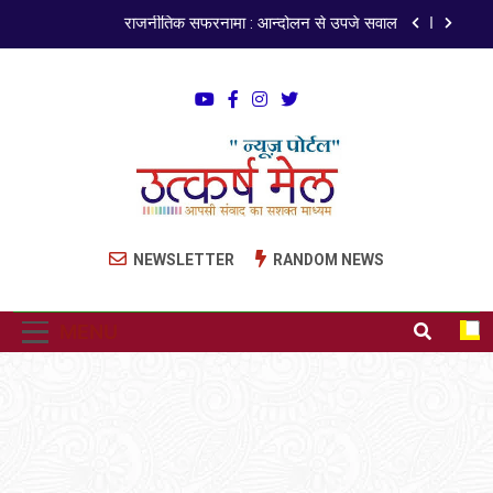
राजनीतिक सफरनामा : आन्दोलन से उपजे सवाल
पेपर लीक पर गैर-भाजपा सरकारों से जवाबदेही कब?
कहां चला गया पुलिस के हाथों में लहराने वाला डंडा
ISO 9001:2015 Certified
अंतरराष्ट्रीय मित्रता दिवस पर विशेष “किताबों के पन्नों से लेकर
Utkarsh Mail
अनकही कहानियों तक”
Latest News , Articles, Literature in Hindi and
NEWSLETTER
RANDOM NEWS
राजनीतिक सफरनामा : आन्दोलन से उपजे सवाल
English
पेपर लीक पर गैर-भाजपा सरकारों से जवाबदेही कब?
MENU
कहां चला गया पुलिस के हाथों में लहराने वाला डंडा