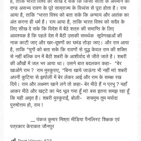
है, ताकि भारत विश्व को सीख दे सके कि किसी सीता के अपमान का
दण्ड असभ्य रावण के पूरे साम्राज्य के विध्वंस से पूरा होता है। राम
आया है, ताकि “भारत विश्व को बता सके कि अन्याय और आतंक का
अंत करना ही धर्म है। राम आया है, ताकि भारत विश्व को सदैव के
लिए सीख दे सके कि विदेश में बैठे शत्रु की समाप्ति के लिए
आवश्यक है कि पहले देश में बैठी उसकी समर्थक सूर्पणखाओं की
नाक काटी जाए और खर-दूषणों का घमंड तोड़ा जाए। और राम आया
है, ताकि “युगों को बता सके कि रावणों से युद्ध केवल राम की शक्ति
से नहीं बल्कि वन में बैठी शबरी के आशीर्वाद से जीते जाते है। शबरी
की आँखों में जल भर आया था। उसने बात बदलकर कहा- “बेर
खाओगे राम ? राम मुस्कुराए, “बिना खाये जाऊंगा भी नहीं मां! शबरी
अपनी कुटिया से झपोली में बेर लेकर आई और राम के समक्ष रख
दिये। राम और लक्ष्मण खाने लगे तो कहा- बेर मीठे हैं न प्रभु ? यहाँ
आकर मीठे और खट्टे का भेद भूल गया हूँ मां! बस इतना समझ रहा हूँ
कि यही अमृत है। शबरी मुस्कुराईं, बोली- सचमुच तुम मर्यादा
पुरुषोत्तम हो, राम !
__ पंकज कुमार मिश्रा मीडिया पैनलिस्ट शिक्षक एवं
पत्रकार केराकत जौनपुर
Post Views:
423