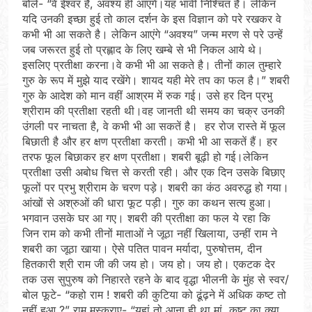
बोले- “वे ईश्वर है, अवश्य ही आएंगे।यह भावी निश्चित है। लेकिन
यदि उनकी इच्छा हुई तो काल दर्शन के इस विज्ञान को परे रखकर वे
कभी भी आ सकते है। लेकिन आएंगे “अवश्य” जन्म मरण से परे उन्हें
जब जरूरत हुई तो प्रह्लाद के लिए खम्बे से भी निकल आये थे।
इसलिए प्रतीक्षा करना।वे कभी भी आ सकते है। तीनों काल तुम्हारे
गुरु के रूप में मुझे याद रखेंगे। शायद यही मेरे तप का फल है।” शबरी
गुरु के आदेश को मान वहीं आश्रम में रुक गई। उसे हर दिन प्रभु
श्रीराम की प्रतीक्षा रहती थी।वह जानती थी समय का चक्र उनकी
उंगली पर नाचता है, वे कभी भी आ सकतें है। हर रोज रास्ते में फूल
बिछाती है और हर क्षण प्रतीक्षा करती। कभी भी आ सकतें हैं। हर
तरफ फूल बिछाकर हर क्षण प्रतीक्षा। शबरी बूढ़ी हो गई।लेकिन
प्रतीक्षा उसी अबोध चित्त से करती रही। और एक दिन उसके बिछाए
फूलों पर प्रभु श्रीराम के चरण पड़े। शबरी का कंठ अवरुद्ध हो गया।
आंखों से अश्रुओं की धारा फूट पड़ी। गुरु का कथन सत्य हुआ।
भगवान उसके घर आ गए। शबरी की प्रतीक्षा का फल ये रहा कि
जिन राम को कभी तीनों माताओं ने जूठा नहीं खिलाया, उन्हीं राम ने
शबरी का जूठा खाया। ऐसे पतित पावन मर्यादा, पुरुषोत्तम, दीन
हितकारी श्री राम जी की जय हो। जय हो। जय हो। एकटक देर
तक उस सुपुरुष को निहारते रहने के बाद वृद्धा भीलनी के मुंह से स्वर/
बोल फूटे- “कहो राम ! शबरी की कुटिया को ढूंढ़ने में अधिक कष्ट तो
नहीं हुआ ?” राम मुस्कुराए- “यहां तो आना ही था मां, कष्ट का क्या