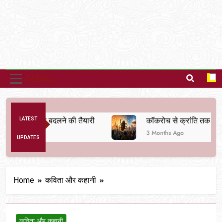
MENU
व्यवस्था बदलने की तैयारी
LATEST
कॉकरोच से क्रांति तक
3 Months Ago
UPDATES
Home
कविता और कहानी
कविता और कहानी