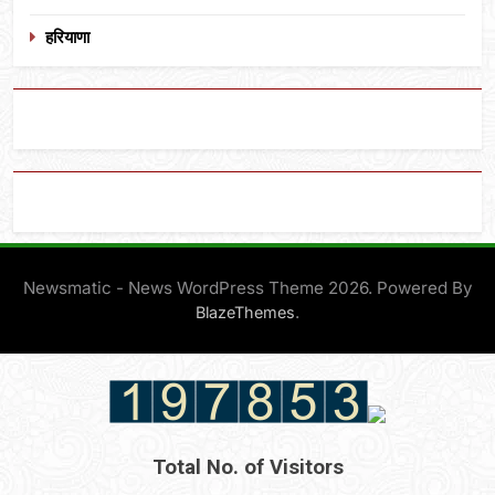
हरियाणा
Newsmatic - News WordPress Theme 2026. Powered By
.
BlazeThemes
Total No. of Visitors