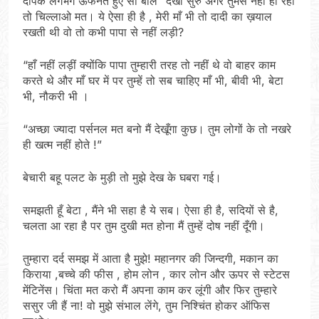
दीपक लगभग ऊफनते हुए सा बोले “देखो सुरु अगर तुमसे नहीं हो रहा
तो चिल्लाओ मत। ये ऐसा ही है , मेरी माँ भी तो दादी का ख़याल
रखती थी वो तो कभी पापा से नहीं लड़ी?
“हाँ नहीं लड़ीं क्योंकि पापा तुम्हारी तरह तो नहीं थे वो बाहर काम
करते थे और माँ घर में पर तुम्हें तो सब चाहिए माँ भी, बीवी भी, बेटा
भी, नौकरी भी ।
“अच्छा ज्यादा पर्सनल मत बनो मैं देखूँगा कुछ। तुम लोगों के तो नखरे
ही खत्म नहीं होते !”
बेचारी बहू पलट के मुड़ी तो मुझे देख के घबरा गई।
समझती हूँ बेटा , मैंने भी सहा है ये सब। ऐसा ही है, सदियों से है,
चलता आ रहा है पर तुम दुखी मत होना मैं तुम्हें दोष नहीं दूँगी।
तुम्हारा दर्द समझ में आता है मुझे! महानगर की जिन्दगी, मकान का
किराया ,बच्चे की फीस , होम लोन , कार लोन और ऊपर से स्टेटस
मेंटिनेंस। चिंता मत करो मैं अपना काम कर लूंगी और फिर तुम्हारे
ससुर जी हैं ना! वो मुझे संभाल लेंगे, तुम निश्चिंत होकर ऑफिस