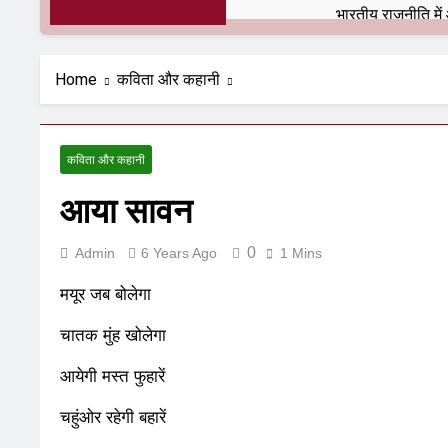
6 Months Ago
6 Mont
अलविदा “अंग्रेज़ों 
Home
कविता और कहानी
10 Months Ago
10 Mo
हरियाणा सरकार के बाब
1 Year Ago
1 Year Ag
कविता और कहानी
आतंकवाद के जड़मूल न
1 Year Ago
1 Year Ag
आया सावन
पाकिस्तान और PoK म
1 Year Ago
1 Year Ag
0
Admin
6 Years Ago
1 Mins
श्री चौरासिया ब्राह
1 Year Ago
1 Year Ag
मयूर जब बोलेगा
धरती पर लौटीं सुन
चातक मुंह खोलेगा
1 Year Ago
1 Year Ag
अनुराधा प्रकाशन, नई
आयेगी मस्त फुहारें
2 Years Ago
2 Years 
अबकी बार हुए न पा
चहुंओर रहेगी बहारें
2 Years Ago
2 Years 