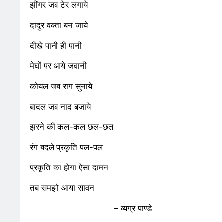
झींगर जब टेर लगाये
समाज सेवा मे तत्पर
2 Years Ago
2 Years 
दादुर वक्ता बन जाये
राम नाम लो प्रेम स
3 Years Ago
3 Years 
दीखे पानी ही पानी
विश्व पुस्तक मेले (
मेघों पर आये जवानी
3 Years Ago
3 Years 
२१वीं सदी में विश्व म
कोयल जब राग सुनाये
3 Years Ago
3 Years 
बादल जब नाद बजाये
3 Years Ago
3 Years 
झरने की कल-कल छल-छल
नोसेना प्रमुख एडमिर
3 Years Ago
3 Years 
रंग बदले प्रकृति पल-पल
डॉ. अम्बेडकर भारत 
प्रकृति का होगा ऐसा दामन
3 Years Ago
3 Years 
तब समझो आया सावन
5 Days Ago
5 Days A
पेपर लीक पर गैर-भ
– व्यग्र पाण्डे
6 Days Ago
6 Days A