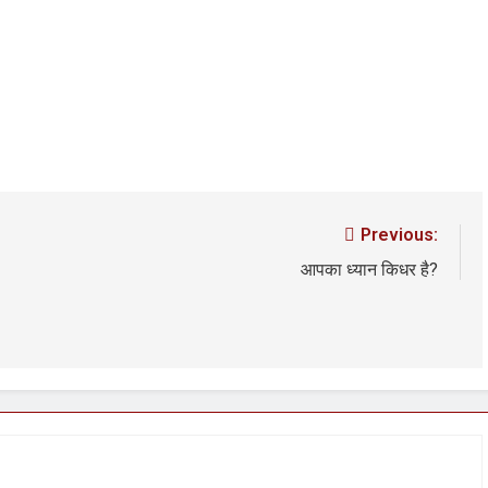
ंधीवाद की छाया या डिजिटल युग का नया प्रतिरोध?
संस्मरण : 
go
6 Days Ag
Previous:
आपका ध्यान किधर है?