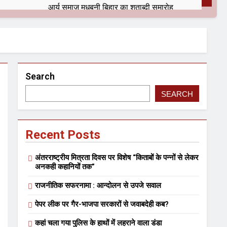
आर्य समाज मधुबनी बिहार का शताब्दी समारोह
9 Months Ago
9 Months Ago
Search
SEARCH
Recent Posts
सफल आयोजन
अंतरराष्ट्रीय मित्रता दिवस पर विशेष “किताबों के पन्नों से लेकर
अनकही कहानियों तक”
न
कितना बदल गया इंसान’ (सम्पादकीय)
राजनीतिक सफरनामा : आन्दोलन से उपजे सवाल
2 Years Ago
2 Years Ago
पेपर लीक पर गैर-भाजपा सरकारों से जवाबदेही कब?
ाल बिहारी लाल
कहां चला गया पुलिस के हाथों में लहराने वाला डंडा