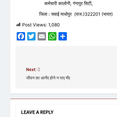
कर्मचारी कालोनी, गंगापुर सिटी,
कॉकरोच आंदोलन: गा
6 Days Ago
6 Days A
जिला : सवाई माधोपुर (राज.)322201 (भारत)
Post Views:
1,080
Facebook
Twitter
Email
WhatsApp
Share
Next:
जीवन का आनँद होने न पाए मँद
LEAVE A REPLY