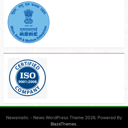
Newsmatic - News WordPress Theme 2026. Powered By
.
BlazeThemes