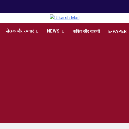
arsh Mail
 , Articles, Literature in Hindi and English
लेखक और रचनाएं
NEWS
कविता और कहानी
E-PAPER