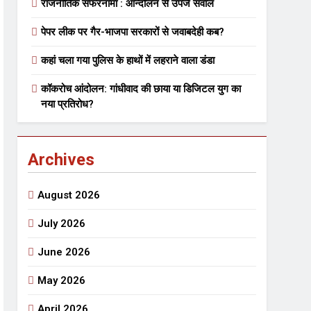
राजनीतिक सफरनामा : आन्दोलन से उपजे सवाल
पेपर लीक पर गैर-भाजपा सरकारों से जवाबदेही कब?
 मे तत्पर दानवीर परिवार
कहां चला गया पुलिस के हाथों में लहराने वाला डंडा
go
कॉकरोच आंदोलन: गांधीवाद की छाया या डिजिटल युग का
नया प्रतिरोध?
Archives
ेतु संपर्क करें
August 2026
July 2026
June 2026
्पण
डॉक्टर सरोजिनी प्रीतम कहिन
May 2026
3 Years Ago
्सव का भव्य आयोजन
April 2026