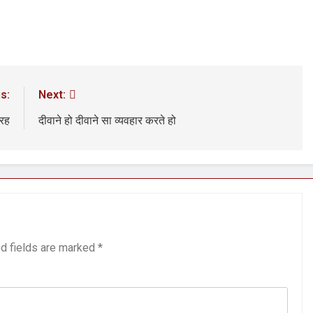
3 Years Ago
अंतरराष्ट्रीय मित्रता दिवस पर विशेष “किताबों के पन्नों से लेकर अनकही कहानियों तक”
पा सरकारों से जवाबदेही कब?
कहां चला गया पुलिस के हाथों में
3 Days Ago
s:
Next:
धीवाद की छाया या डिजिटल युग का नया प्रतिरोध?
संस्मरण : ग
3 Days Ago
ारह
दीवाने हो दीवाने सा व्यवहार करते हो
d fields are marked
*