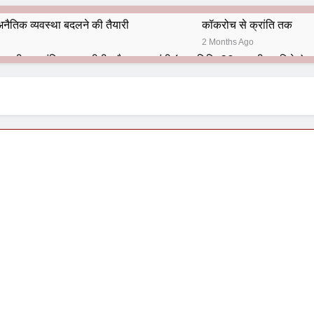
नैतिक व्यवस्था बदलने की तैयारी
कॉकरोच से क्रांति तक
2 Months Ago
भारतीय राजनीति में आज भी प्रासांगिक एव अद्वीतीय है महात्मा गांधी (पुण्य तिथि-30 जनवरी पर विशेष)
हार का शताब्दी समारोह
अलविदा “अंग्रेज़ों के ज़माने के जेलर”
10 Months Ago
 बंदा सिंह बहादुर की स्मृति में स्मारक निर्माण की दिशा में बढ़ते कदम
श से पूर्व यह’ ऑपरेशन सिन्दूर’ रुकेगा नहीं : मनमोहन शर्मा ‘शरण’ (संपादक)
ं 9 आतंकी ठिकानों पर भारत ने की एयर स्ट्राइक (ऑपरेशन सिन्दूर)
ण समाज समन्वय समिति के व्दारा‌ ‘राष्ट्रीय प्रबुद्ध ब्राह्मण‌ महासम्मेलन‌’ का सफ
ता विलियम्स: एक ऐतिहासिक वापसी
दिल्ली द्वारा ‘पुस्तक लोकार्पण, काव्य गोष्ठी एवं सम्मान समारोह’ का भव्य आयोजन