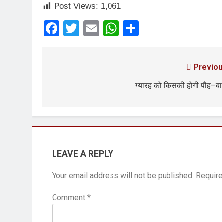
Post Views:
1,061
3 Years Ago
Facebook
Twitter
Email
WhatsApp
Share
2 Days Ago
पेपर लीक पर गैर-भाज
3 Days Ago
Previou
कॉकरोच आंदोलन: गां
3 Days Ago
ग्यारह को किसकी होगी पौह–ब
LEAVE A REPLY
Your email address will not be published.
Require
Comment
*