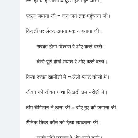
रत्ती हो या हो मासा = पूरण होगी हर आशा।
3 Years Ago
बदला जमाना जी = जन जन तक पहुंचाना जी।
3 Days Ago
पेपर लीक पर गैर-भाज
किस्तों पर लेकर अपना मकान बनाना जी।
4 Days Ago
कॉकरोच आंदोलन: गां
सबका होगा विकास रे ओए बल्ले बल्ले।
4 Days Ago
देखो पूरी होगी ख्याश रे ओए बल्ले बल्ले।
किया रक्खा खामोशी में = लेलो प्लॉट कोसी में।
जीवन की जीवन गाथा लिखदी राम भरोसी ने।
टीम चैम्पियन ने ठाना जी = सोए हुए को जगाना जी।
सैनिक बिल्ड कॉन को देखो चमकाना जी।