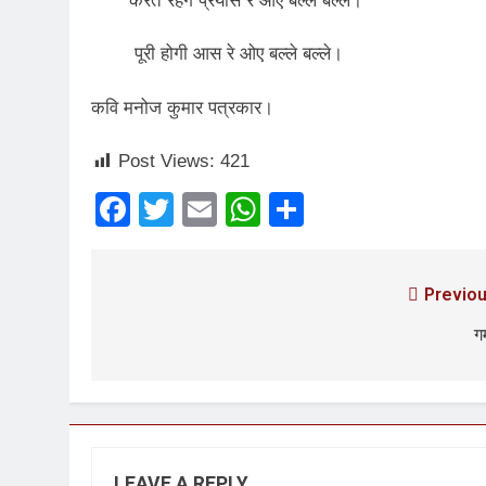
करते रहेंगे प्रयास रे ओए बल्ले बल्ले।
पूरी होगी आस रे ओए बल्ले बल्ले।
कवि मनोज कुमार पत्रकार।
Post Views:
421
Facebook
Twitter
Email
WhatsApp
Share
Previou
ग
LEAVE A REPLY