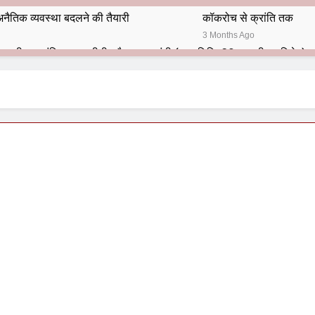
नैतिक व्यवस्था बदलने की तैयारी
कॉकरोच से क्रांति तक
3 Months Ago
भारतीय राजनीति में आज भी प्रासांगिक एव अद्वीतीय है महात्मा गांधी (पुण्य तिथि-30 जनवरी पर विशेष)
हार का शताब्दी समारोह
अलविदा “अंग्रेज़ों के ज़माने के जेलर”
10 Months Ago
 बंदा सिंह बहादुर की स्मृति में स्मारक निर्माण की दिशा में बढ़ते कदम
श से पूर्व यह’ ऑपरेशन सिन्दूर’ रुकेगा नहीं : मनमोहन शर्मा ‘शरण’ (संपादक)
ं 9 आतंकी ठिकानों पर भारत ने की एयर स्ट्राइक (ऑपरेशन सिन्दूर)
ण समाज समन्वय समिति के व्दारा‌ ‘राष्ट्रीय प्रबुद्ध ब्राह्मण‌ महासम्मेलन‌’ का सफ
ता विलियम्स: एक ऐतिहासिक वापसी
दिल्ली द्वारा ‘पुस्तक लोकार्पण, काव्य गोष्ठी एवं सम्मान समारोह’ का भव्य आयोजन