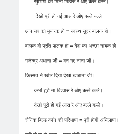
2 Years Ago
खुशियों की मिली मिठास रे ओए बल्ले बल्ले।
कितना बदल गया इंसा
2 Years Ago
देखो पूरी हो गई आस रे ओए बल्ले बल्ले
दिल्ली की फ़िरदौस ख़ा
आप सब को मुबारक हो = स्वस्थ सुंदर बालक हो।
2 Years Ago
“अंतर्राष्ट्रीय महिल
बालक वो प्रति पालक हो = देश का अच्छा नायक हो
2 Years Ago
राम नाम लो प्रेम से 
गजेन्द्र अधाना जी = वन गए नाना जी।
3 Years Ago
विश्व पुस्तक मेले (1
किस्मत ने खोल दिया देखो खजाना जी।
3 Years Ago
२१वीं सदी में विश्व में
कभी टूटे ना विश्वास रे ओए बल्ले बल्ले।
3 Years Ago
सम
देखो पूरी हो गई आस रे ओए बल्ले बल्ले।
3 Years Ago
नोसेना प्रमुख एडमिरल
सैनिक बिल्ड कॉन की परिभाषा = पूरी होगी अभिलाषा।
3 Years Ago
डॉ. अम्बेडकर भारत क