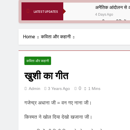
अनैतिक आंदोलन से अ
LATEST UPDATES
4 Days Ago
6 Months Ago
आर्य समाज मधुबनी बि
Home
कविता और कहानी
9 Months Ago
हरियाणा सरकार के बाबा
1 Year Ago
कविता और कहानी
आतंकवाद के जड़मूल ना
खुशी का गीत
1 Year Ago
पाकिस्तान और PoK मे
1 Year Ago
0
Admin
3 Years Ago
1 Mins
श्री चौरासिया ब्राह्म
1 Year Ago
गजेन्द्र अधाना जी = वन गए नाना जी।
धरती पर लौटीं सुनी
1 Year Ago
किस्मत ने खोल दिया देखो खजाना जी।
अनुराधा प्रकाशन, नई 