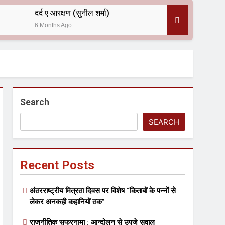
दर्द ए आरक्षण (सुनील शर्मा)
6 Months Ago
 — असरानी को भावभीनी श्रद्धांजलि
Search
SEARCH
Recent Posts
ल आयोजन
अंतरराष्ट्रीय मित्रता दिवस पर विशेष “किताबों के पन्नों से
लेकर अनकही कहानियों तक”
राजनीतिक सफरनामा : आन्दोलन से उपजे सवाल