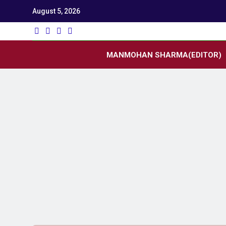
August 5, 2026
Utk
Latest News
MANMOHAN SHARMA(EDITOR)