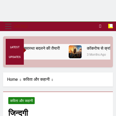
MENU
से अनैतिक व्यवस्था बदलने की तैयारी
LATEST
कॉकरोच से क्रांति तक
3 Months Ago
UPDATES
Home
कविता और कहानी
कविता और कहानी
जिन्दगी