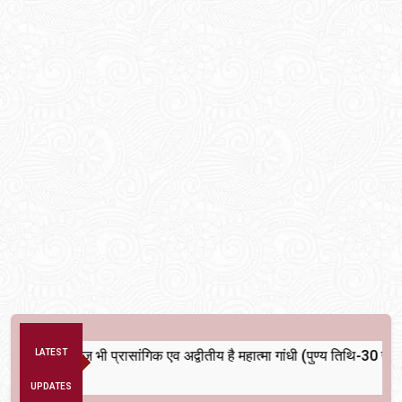
LATEST
भारतीय राजनीति में आज भी प्रासांगिक एव अद्वीतीय है महात्मा गांधी (पुण्
Ago
UPDATES