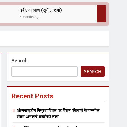
दर्द ए आरक्षण (सुनील शर्मा)
6 Months Ago
 — असरानी को भावभीनी श्रद्धांजलि
Search
SEARCH
Recent Posts
ल आयोजन
अंतरराष्ट्रीय मित्रता दिवस पर विशेष “किताबों के पन्नों से
लेकर अनकही कहानियों तक”
कितना बदल गया इंसान’ (सम्पादकीय)