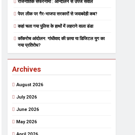
राजनीतिक सफरनामा : आन्दोलन से उपजे सवाल
2 Years Ago
िहारी लाल
पेपर लीक पर गैर-भाजपा सरकारों से जवाबदेही कब?
भारत रत्न जननायक कर्पूरी ठाकुर
कहां चला गया पुलिस के हाथों में लहराने वाला डंडा
3 Years Ago
कॉकरोच आंदोलन: गांधीवाद की छाया या डिजिटल युग का
नया प्रतिरोध?
ेतु संपर्क करें
Archives
सम्पादकीय : इंडिया / भारत , जी-20 में ‘भार-त’ का चमका सितारा
Ago
August 2026
्पण
डॉक्टर सरोजिनी प्रीतम कहिन
3 Years Ago
July 2026
्सव का भव्य आयोजन
June 2026
राजनीतिक सफरनामा : आन्दोलन से उपजे सवाल
May 2026
2 Days Ago
 लहराने वाला डंडा
April 2026