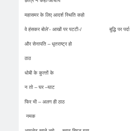
छात्र ने कहा-आचार्य
2 Years Ago
अबकी बार हुए न पार
महासमर के लिए आदर्श स्थिति कहो
2 Years Ago
समाज सेवा मे तत्पर द
वे हंसकर बोले’- आखों पर पटटी-/ बुद्धि पर पर्दा
2 Years Ago
राम नाम लो प्रेम से 
और सेनापति – धृतराष्ट्र हो
3 Years Ago
विश्व पुस्तक मेले (1
ठाठ
3 Years Ago
२१वीं सदी में विश्व में
धोबी के कुत्‍तों के
3 Years Ago
नोसेना प्रमुख एडमिरल
न तो – घर –घाट
3 Years Ago
डॉ. अम्बेडकर भारत क
फिर भी – अलग ही ठाठ
3 Years Ago
नमक
1 Day Ago
पेपर लीक पर गैर-भाज
आमलेट खाने लगे … स्‍वाद बिगड़ गया