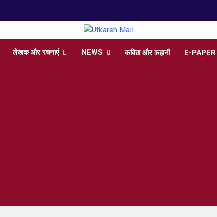
arsh Mail
 , Articles, Literature in Hindi and English
लेखक और रचनाएं
NEWS
कविता और कहानी
E-PAPER