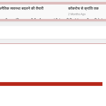
नैतिक व्यवस्था बदलने की तैयारी
कॉकरोच से क्रांति तक
2 Months Ago
भारतीय राजनीति में आज भी प्रासांगिक एव अद्वीतीय है महात्मा गांधी (पुण्य तिथि-30 जनवरी पर विशेष)
हार का शताब्दी समारोह
अलविदा “अंग्रेज़ों के ज़माने के जेलर”
10 Months Ago
 बंदा सिंह बहादुर की स्मृति में स्मारक निर्माण की दिशा में बढ़ते कदम
श से पूर्व यह’ ऑपरेशन सिन्दूर’ रुकेगा नहीं : मनमोहन शर्मा ‘शरण’ (संपादक)
ं 9 आतंकी ठिकानों पर भारत ने की एयर स्ट्राइक (ऑपरेशन सिन्दूर)
ण समाज समन्वय समिति के व्दारा‌ ‘राष्ट्रीय प्रबुद्ध ब्राह्मण‌ महासम्मेलन‌’ का सफ
ता विलियम्स: एक ऐतिहासिक वापसी
दिल्ली द्वारा ‘पुस्तक लोकार्पण, काव्य गोष्ठी एवं सम्मान समारोह’ का भव्य आयोजन