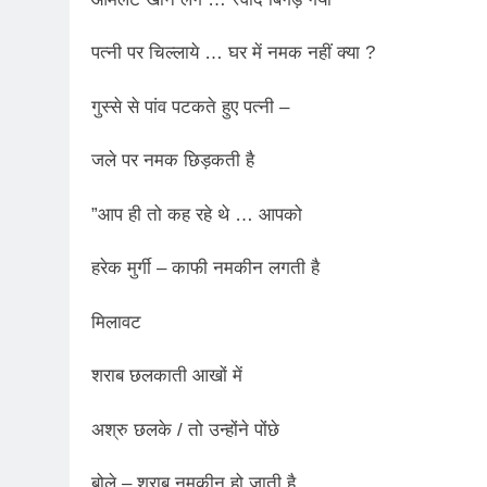
2 Days Ago
कॉकरोच आंदोलन: गां
पत्‍नी पर चिल्लाये … घर में नमक नहीं क्‍या ?
2 Days Ago
गुस्‍से से पांव पटकते हुए पत्‍नी –
जले पर नमक छिड़कती है
”आप ही तो कह रहे थे … आपको
हरेक मुर्गी – काफी नमकीन लगती है
मिलावट
शराब छलकाती आखों में
अश्रु छलके / तो उन्‍होंने पोंछे
बोले – शराब नमकीन हो जाती है